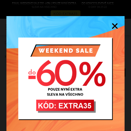
FINAL WEEKEND SALE DO -60% | POUZE NYNÍ EXTRA
DO KONCE SLEVOVÉ AKCE:
SLEVA NA VŠECHNO
0 DNY 14:25:22
KÓD: EXTRA35
×
0
Dámská kabelka univerzální David Jones černá 5290-2
Zobrazit recenze
Kód výrobce:
5290-2cza
BESTSELLER