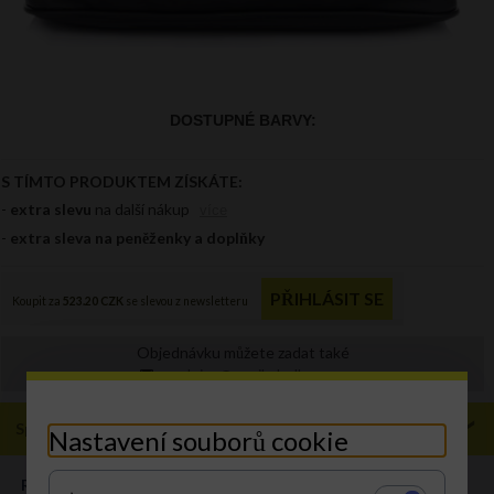
Objednávku můžete zadat také
prodejna@panikabelkova.cz
Specifikace
Nastavení souborů cookie
ROZMĚR:
L