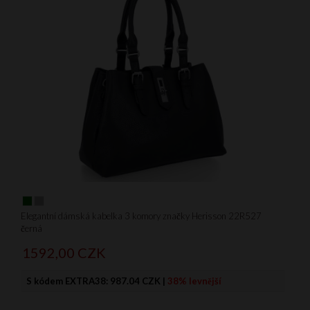
Elegantní dámská kabelka 3 komory značky Herisson 22R527
černá
1592,
00
CZK
S kódem EXTRA38:
987.04 CZK
|
38% levnější