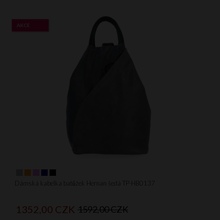
AKCE
Dámská kabelka batůžek Hernan šedá TP-HB0137
1352,
00
CZK
1592,00 CZK