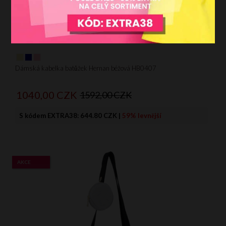
Dámská kabelka batůžek Hernan béžová HB0407
1040,
00
CZK
1592,00 CZK
S kódem EXTRA38:
644.80 CZK
|
59% levnější
AKCE