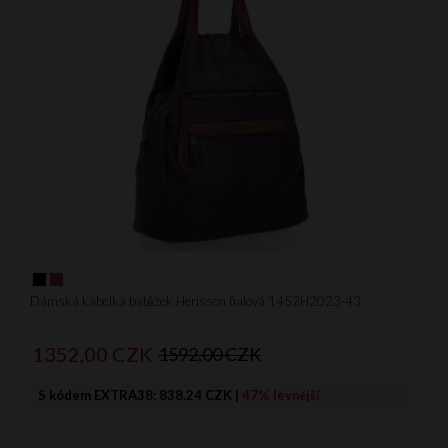
Dámská kabelka batůžek Herisson fialová 1452H2023-43
1352,
00
CZK
1592,00 CZK
S kódem EXTRA38:
838.24 CZK
|
47% levnější