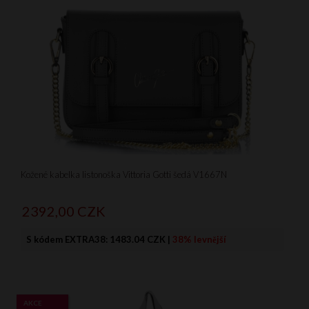
Kožené kabelka listonoška Vittoria Gotti šedá V1667N
2392,
00
CZK
S kódem EXTRA38:
1483.04 CZK
|
38% levnější
AKCE