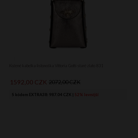
Kožené kabelka listonoška Vittoria Gotti staré zlato 831
1592,
00
CZK
2072,00 CZK
S kódem EXTRA38:
987.04 CZK
|
52% levnější