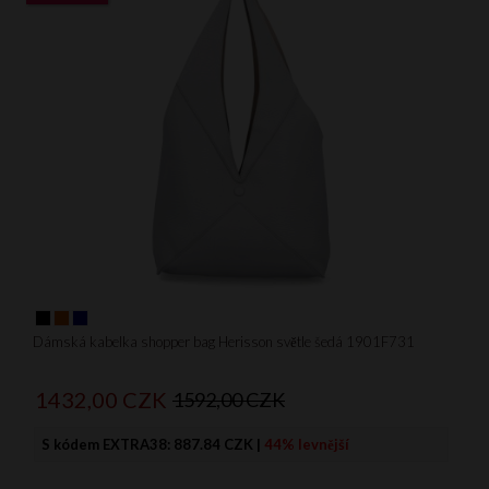
Dámská kabelka shopper bag Herisson světle šedá 1901F731
1432,
00
CZK
1592,00 CZK
S kódem EXTRA38:
887.84 CZK
|
44% levnější