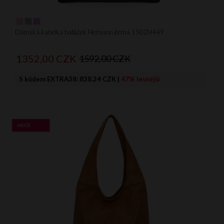
Dámská kabelka batůžek Herisson černá 1502H449
1352,
00
CZK
1592,00 CZK
S kódem EXTRA38:
838.24 CZK
|
47% levnější
AKCE