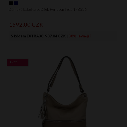
Dámská kabelka batůžek Herisson šedá 17B336
1592,
00
CZK
S kódem EXTRA38:
987.04 CZK
|
38% levnější
AKCE