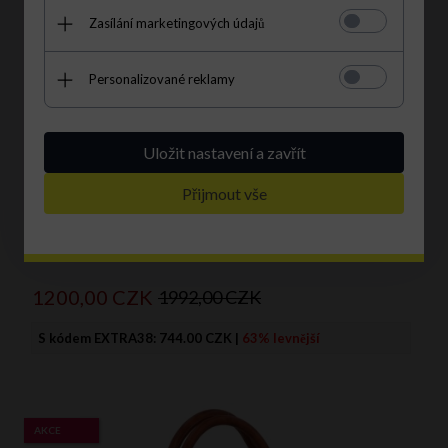
Zasílání marketingových údajů
Personalizované reklamy
Uložit nastavení a zavřít
Přijmout vše
Dámská kabelka kufřík Herisson černá 19R509
1200,
00
CZK
1992,00 CZK
S kódem EXTRA38:
744.00 CZK
|
63% levnější
AKCE