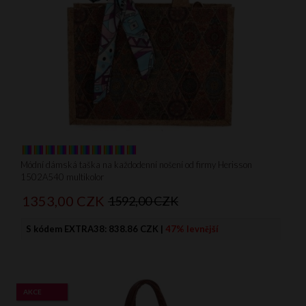
Módní dámská taška na každodenní nošení od firmy Herisson
1502A540 multikolor
1353,
00
CZK
1592,00 CZK
S kódem EXTRA38:
838.86 CZK
|
47% levnější
AKCE