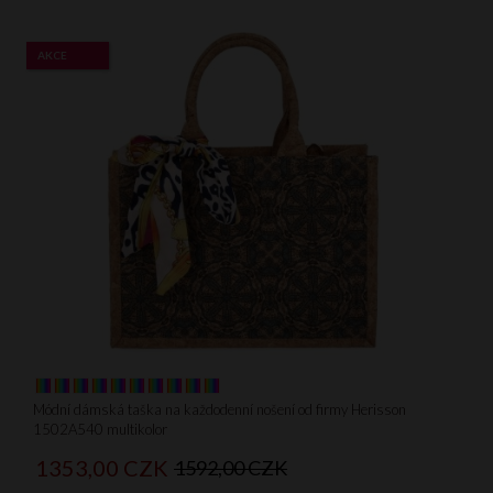
AKCE
Módní dámská taška na každodenní nošení od firmy Herisson
1502A540 multikolor
1353,
00
CZK
1592,00 CZK