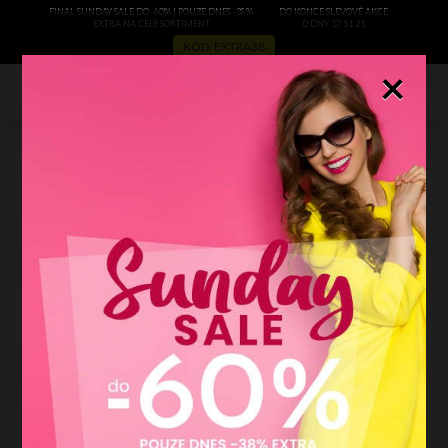
FINAL SUNDAY SALE DO -60% | POUZE DNES -38%
DO KONCE SLEVOVÉ AKCE:
EXTRA NA CELÝ SORTIMENT
0 DNY 17:51:19
KÓD: EXTRA38
×
0
filtrovat
AKCE
S
M
L
XL
XXL
Více filtrů
Vyčistit filtr