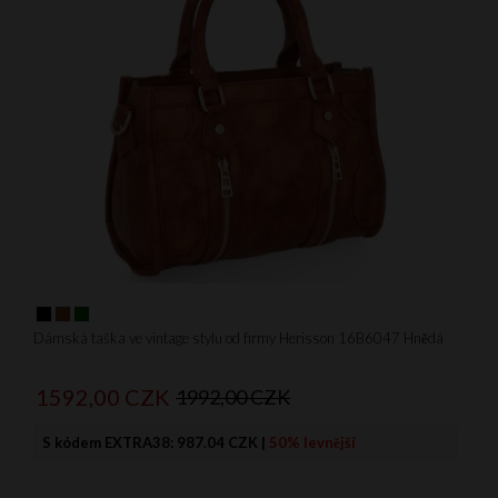
Dámská taška ve vintage stylu od firmy Herisson 16B6047 Hnědá
1592,
00
CZK
1992,00 CZK
S kódem EXTRA38:
987.04 CZK
|
50% levnější