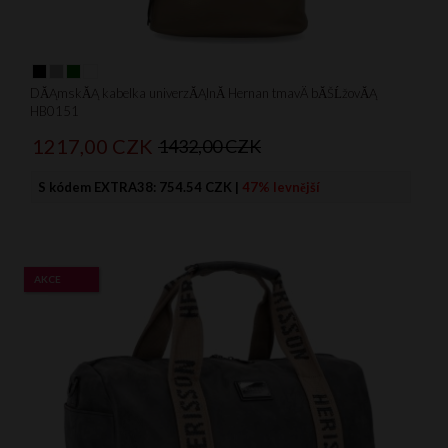
DĂĄmskĂĄ kabelka univerzĂĄlnĂ­ Hernan tmavÄ bĂŠĹžovĂĄ
HB0151
1217,
00
CZK
1432,00 CZK
S kódem EXTRA38:
754.54 CZK
|
47% levnější
AKCE