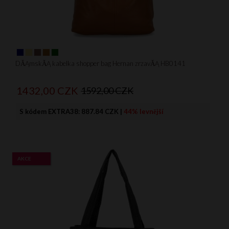
DĂĄmskĂĄ kabelka shopper bag Hernan zrzavĂĄ HB0141
1432,
00
CZK
1592,00 CZK
S kódem EXTRA38:
887.84 CZK
|
44% levnější
AKCE