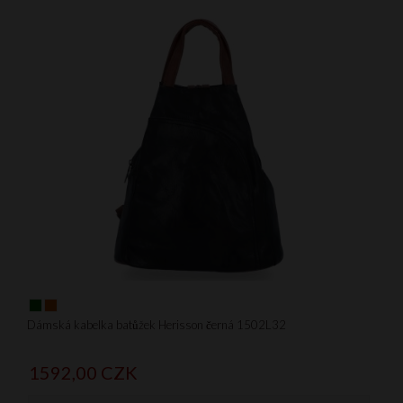
Dámská kabelka batůžek Herisson černá 1502L32
1592,
00
CZK