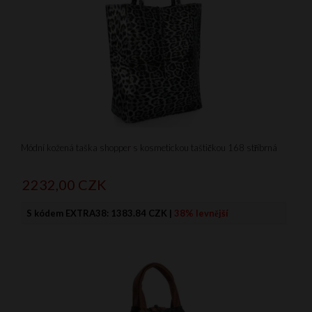
Módní kožená taška shopper s kosmetickou taštičkou 168 stříbrná
2232,
00
CZK
S kódem EXTRA38:
1383.84 CZK
|
38% levnější