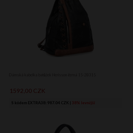
Dámská kabelka batůžek Herisson černá 15-2B315
1592,
00
CZK
S kódem EXTRA38:
987.04 CZK
|
38% levnější