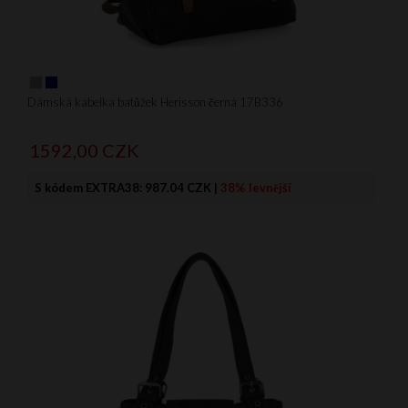
Dámská kabelka batůžek Herisson černá 17B336
1592,
00
CZK
S kódem EXTRA38:
987.04 CZK
|
38% levnější