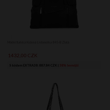
Módní Italská Kožená Listonoška 845-B Zlatá
1432,
00
CZK
S kódem EXTRA38:
887.84 CZK
|
38% levnější