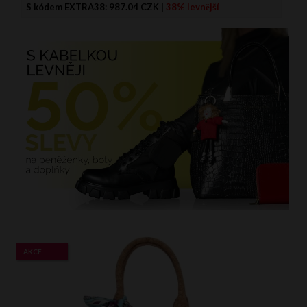
S kódem EXTRA38:
987.04 CZK
|
38% levnější
AKCE