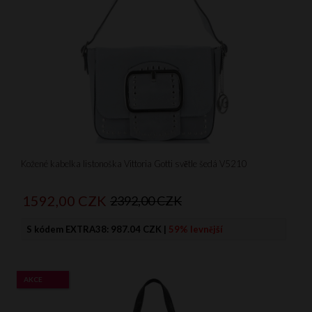
Kožené kabelka listonoška Vittoria Gotti světle šedá V5210
1592,
00
CZK
2392,00 CZK
S kódem EXTRA38:
987.04 CZK
|
59% levnější
AKCE