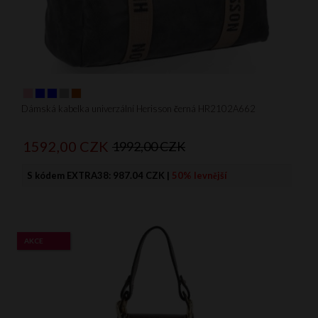
Dámská kabelka univerzální Herisson černá HR2102A662
1592,
00
CZK
1992,00 CZK
S kódem EXTRA38:
987.04 CZK
|
50% levnější
AKCE