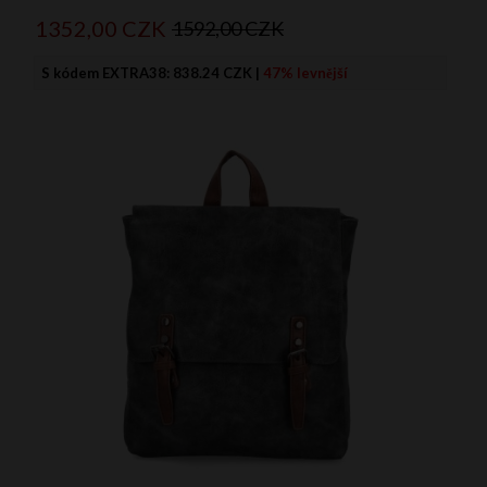
1352,
00
CZK
1592,00 CZK
S kódem EXTRA38:
838.24 CZK
|
47% levnější