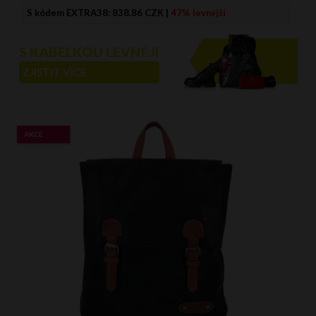
S kódem EXTRA38:
838.86 CZK
|
47% levnější
S KABELKOU LEVNĚJI
ZJISTIT VÍCE
AKCE