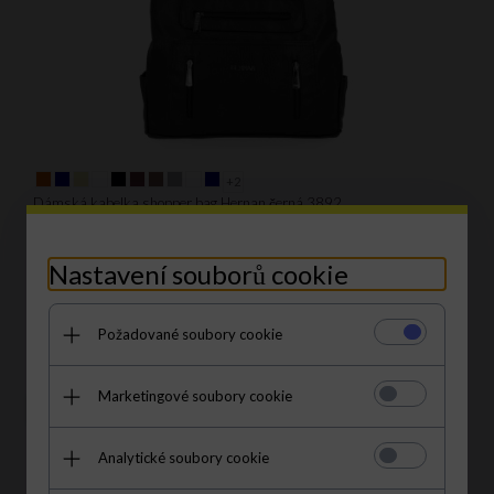
+2
Dámská kabelka shopper bag Hernan černá 3892
1352,
00
CZK
1592,00 CZK
Nastavení souborů cookie
S kódem EXTRA38:
838.24 CZK
|
47% levnější
Požadované soubory cookie
Marketingové soubory cookie
AKCE
Analytické soubory cookie