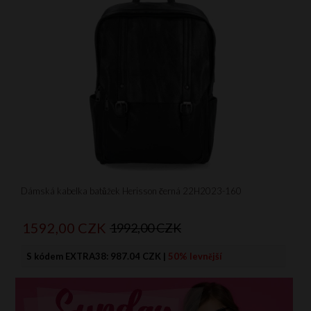
Dámská kabelka batůžek Herisson černá 22H2023-160
1592,
00
CZK
1992,00 CZK
S kódem EXTRA38:
987.04 CZK
|
50% levnější