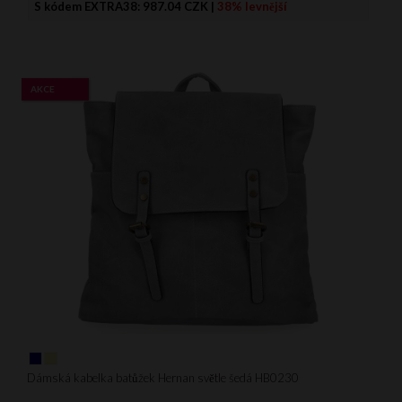
S kódem EXTRA38:
987.04 CZK
|
38% levnější
AKCE
Dámská kabelka batůžek Hernan světle šedá HB0230