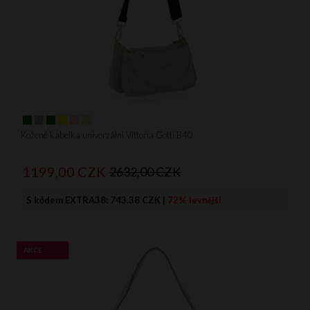
Kožené kabelka univerzální Vittoria Gotti B40
1199,
00
CZK
2632,00 CZK
S kódem EXTRA38:
743.38 CZK
|
72% levnější
AKCE