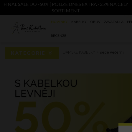
FINAL SALE DO -60% | POUZE DNES EXTRA -35% NA CELÝ
SORTIMENT
NOVINKY
KABELKY
OBUV
ZAVAZADLA
PE
RECENZE
KATEGORIE
DÁMSKÉ KABELKY
šedé večerní