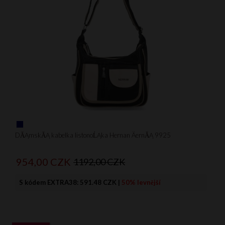
DĂĄmskĂĄ kabelka listonoĹĄka Hernan ÄernĂĄ 9925
954,
00
CZK
1192,00 CZK
S kódem EXTRA38:
591.48 CZK
|
50% levnější