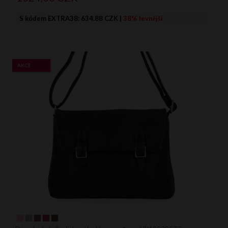
S kódem EXTRA38:
634.88 CZK
|
38% levnější
AKCE