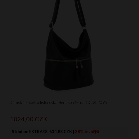
Dámská kabelka listonoška Herisson černá 1052L2095
1024,
00
CZK
S kódem EXTRA38:
634.88 CZK
|
38% levnější