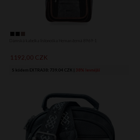
Dámská kabelka listonoška Hernan černá 8969-1
1192,
00
CZK
S kódem EXTRA38:
739.04 CZK
|
38% levnější