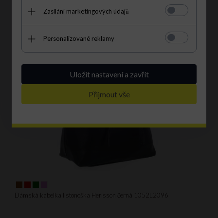
Zasílání marketingových údajů
Personalizované reklamy
Uložit nastavení a zavřít
Přijmout vše
Dámská kabelka listonoška Herisson černá 1052L2096