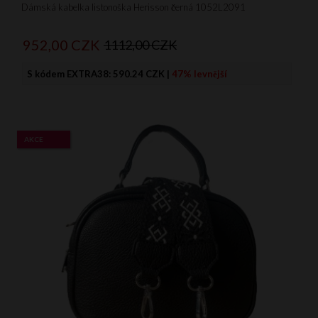
Dámská kabelka listonoška Herisson černá 1052L2091
952,
00
CZK
1112,00 CZK
S kódem EXTRA38:
590.24 CZK
|
47% levnější
AKCE