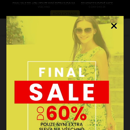
FINAL SALE DO -60% | POUZE NYNÍ EXTRA SLEVA NA
DO KONCE SLEVOVÉ AKCE:
VŠECHNO
0 DNY 0:45:32
KÓD: EXTRA38
×
0
Módní doplňky které musíš mít
- černé listonošky
filtrovat
AKCE