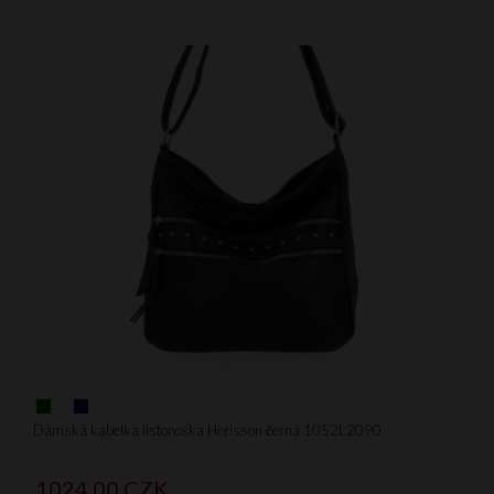
Dámská kabelka listonoška Herisson černá 1052L2090
1024,
00
CZK