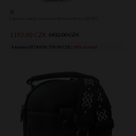
Dámská kabelka listonoška Herisson černá 18R302
1192,
00
CZK
1432,00 CZK
S kódem EXTRA38:
739.04 CZK
|
48% levnější