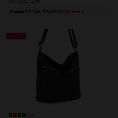
1192,
00
CZK
S kódem EXTRA38:
739.04 CZK
|
38% levnější
AKCE