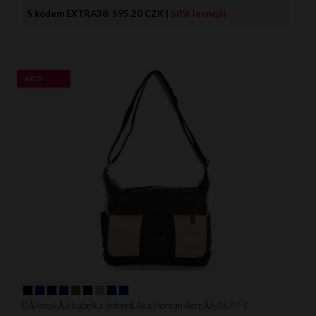
S kódem EXTRA38:
595.20 CZK
|
50% levnější
AKCE
DĂĄmskĂĄ kabelka listonoĹĄka Hernan ÄernĂĄ 0677-1