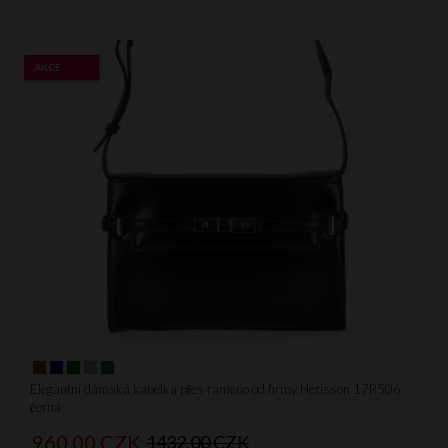
AKCE
Elegantní dámská kabelka přes rameno od firmy Herisson 17R506
černá
960,
00
CZK
1432,00 CZK