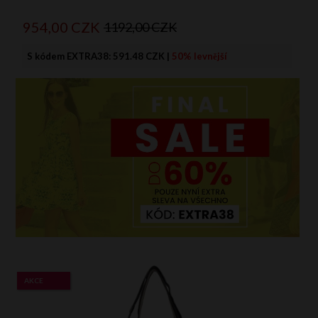
954,
00
CZK
1192,00 CZK
S kódem EXTRA38:
591.48 CZK
|
50% levnější
AKCE