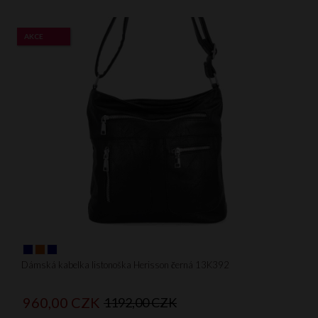
AKCE
Dámská kabelka listonoška Herisson černá 13K392
960,
00
CZK
1192,00 CZK