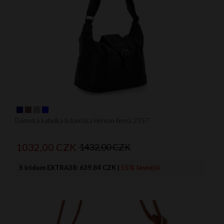
Dámská kabelka listonoška Hernan černá 2357
1032,
00
CZK
1432,00 CZK
S kódem EXTRA38:
639.84 CZK
|
55% levnější