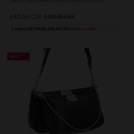
Dámská kabelka listonoška Herisson černá HR1252B577
640,
00
CZK
1112,00 CZK
S kódem EXTRA38:
396.80 CZK
|
64% levnější
AKCE