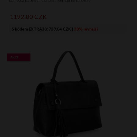
Dámská kabelka listonoška Hernan černá 0677
1192,
00
CZK
S kódem EXTRA38:
739.04 CZK
|
38% levnější
AKCE