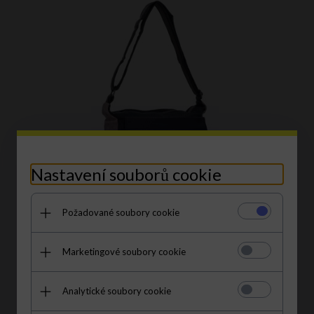
Nastavení souborů cookie
Požadované soubory cookie
Dámská kabelka listonoška Hernan černá 0677-1
Marketingové soubory cookie
1192,
00
CZK
Analytické soubory cookie
S kódem EXTRA38:
739.04 CZK
|
38% levnější