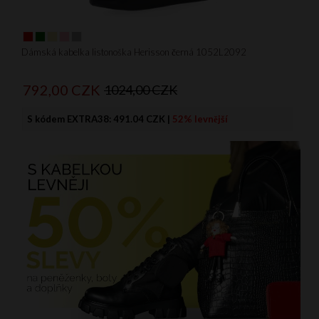
Dámská kabelka listonoška Herisson černá 1052L2092
792,
00
CZK
1024,00 CZK
S kódem EXTRA38:
491.04 CZK
|
52% levnější