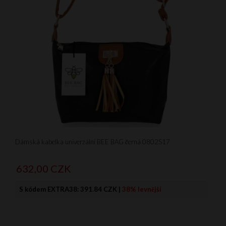
Dámská kabelka univerzální BEE BAG černá 0802S17
632,
00
CZK
S kódem EXTRA38:
391.84 CZK
|
38% levnější