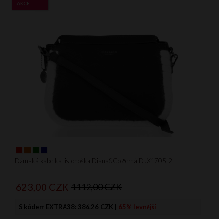
AKCE
Dámská kabelka listonoška Diana&Co černá DJX1705-2
623,
00
CZK
1112,00 CZK
S kódem EXTRA38:
386.26 CZK
|
65% levnější