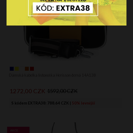
S
M
L
XL
Více filtrů
Vyčistit filtr
Dámská kabelka listonoška Herisson černá 14A138
1272,
00
CZK
1592,00 CZK
S kódem EXTRA38:
788.64 CZK
|
50% levnější
AKCE