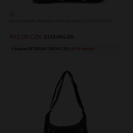
Dámská kabelka listonoška Herisson černá 1352H2023-203
952,
00
CZK
1112,00 CZK
S kódem EXTRA38:
590.24 CZK
|
47% levnější