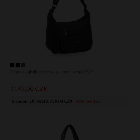
Dámská kabelka listonoška Hernan černá 8969
1192,
00
CZK
S kódem EXTRA38:
739.04 CZK
|
38% levnější