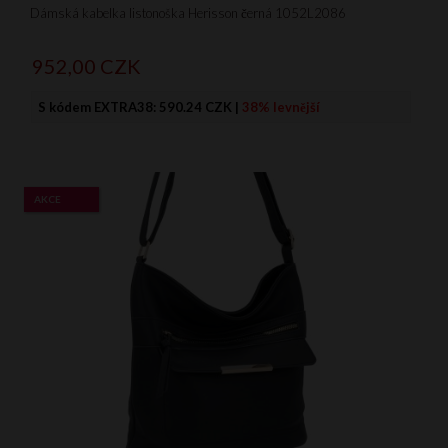
Dámská kabelka listonoška Herisson černá 1052L2086
952,
00
CZK
S kódem EXTRA38:
590.24 CZK
|
38% levnější
AKCE