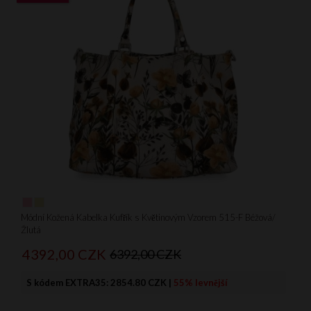
Módní Kožená Kabelka Kufřík s Květinovým Vzorem 515-F Béžová/
Žlutá
4392,
00
CZK
6392,00 CZK
S kódem EXTRA35:
2854.80 CZK
|
55% levnější