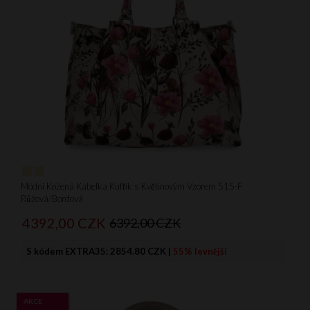
Módní Kožená Kabelka Kufřík s Květinovým Vzorem 515-F
Růžová/Bordová
4392,
00
CZK
6392,00 CZK
S kódem EXTRA35:
2854.80 CZK
|
55% levnější
AKCE