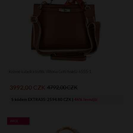
Kožené kabelka kufřík Vittoria Gotti hnědá 6555-1
3992,
00
CZK
4792,00 CZK
S kódem EXTRA35:
2594.80 CZK
|
46% levnější
AKCE