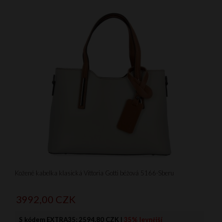
Kožené kabelka klasická Vittoria Gotti béžová 5166-Sberu
3992,
00
CZK
S kódem EXTRA35:
2594.80 CZK
|
35% levnější