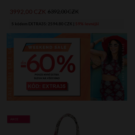
3992,
00
CZK
6392,00 CZK
S kódem EXTRA35:
2594.80 CZK
|
59% levnější
AKCE