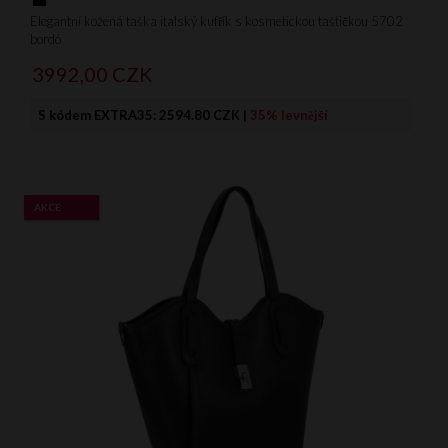
Elegantní kožená taška italský kufřík s kosmetickou taštičkou 5702
bordó
3992,
00
CZK
S kódem EXTRA35:
2594.80 CZK
|
35% levnější
AKCE