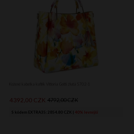
Kožené kabelka kufřík Vittoria Gotti žlutá 5702-1
4392,
00
CZK
4792,00 CZK
S kódem EXTRA35:
2854.80 CZK
|
40% levnější