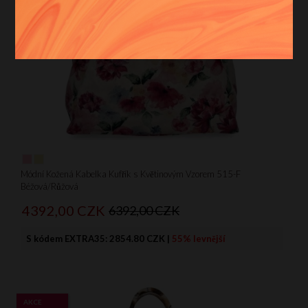
S
M
L
XL
Více filtrů
Vyčistit filtr
Módní Kožená Kabelka Kufřík s Květinovým Vzorem 515-F
Béžová/Růžová
4392,
00
CZK
6392,00 CZK
S kódem EXTRA35:
2854.80 CZK
|
55% levnější
AKCE