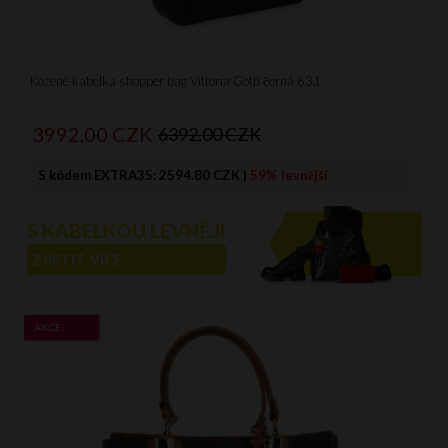
Kožené kabelka shopper bag Vittoria Gotti černá 631
3992,
00
CZK
6392,00 CZK
S kódem EXTRA35:
2594.80 CZK
|
59% levnější
S KABELKOU LEVNĚJI
ZJISTIT VÍCE
AKCE