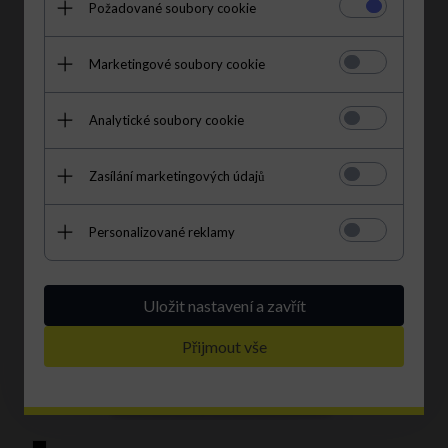
Požadované soubory cookie
3992,
00
CZK
6392,00 CZK
S kódem EXTRA35:
2594.80 CZK
|
59% levnější
Marketingové soubory cookie
Analytické soubory cookie
Zasílání marketingových údajů
Personalizované reklamy
Uložit nastavení a zavřít
Přijmout vše