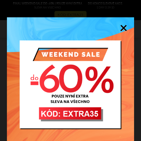
FINAL WEEKEND SALE DO -60% | POUZE NYNÍ EXTRA
DO KONCE SLEVOVÉ AKCE:
SLEVA NA VŠECHNO
1 DNY 0:39:9
KÓD: EXTRA35
×
0
Exkluzivní kožené kufříky –
must-have businesswoman
filtrovat
AKCE