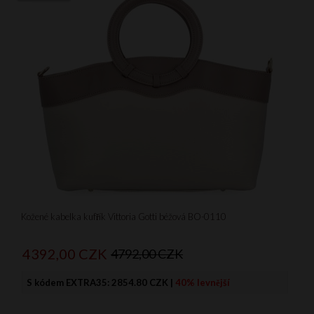
Kožené kabelka kufřík Vittoria Gotti béžová BO-0110
4392,
00
CZK
4792,00 CZK
S kódem EXTRA35:
2854.80 CZK
|
40% levnější