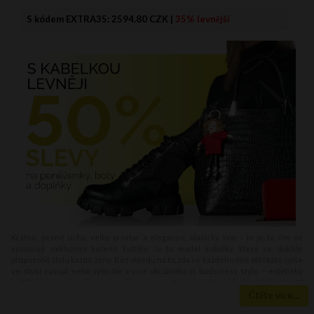
S kódem EXTRA35:
2594.80 CZK
|
35% levnější
Krátné, pevné ucho, velký prostor a elegantní, klasický tvar - to je to, čím se
vyznačují exkluzivní kožené kufříky. Je to model kabelky, který se dokáže
přizpůsobit stylu každé ženy. Bez ohledu na to, zda se každého dne oblékáte spíše
ve stylu casual nebo vybíráte z více oficiálního či budsiness stylu – estetický
kufřík doplní vaši stylizaci a pomůže vámvytvořit nebanální vzhled každého dne. V
naší nabídce naleznete nejmódnější kožené kufříky – moderní, velmi kvalitně
Čtěte více...
vypracované, designerské. Který z nich se objeví ve vaší kolekci? Dámský kufřík