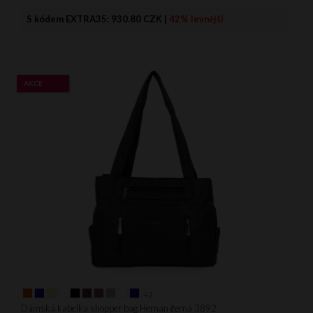
S kódem EXTRA35:
930.80 CZK
|
42% levnější
AKCE
+2
Dámská kabelka shopper bag Hernan černá 3892