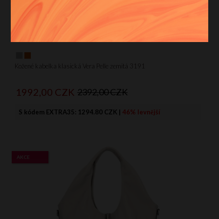
Kožené kabelka klasická Vera Pelle zemitá 3191
1992,
00
CZK
2392,00 CZK
S kódem EXTRA35:
1294.80 CZK
|
46% levnější
AKCE