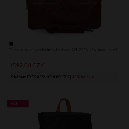
Dámská taška aktovka firmy Herisson 22H2023-166 tmavě hnědá
1592,
00
CZK
S kódem EXTRA35:
1034.80 CZK
|
35% levnější
AKCE