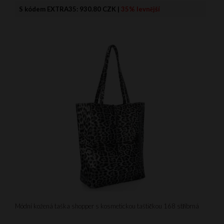
S kódem EXTRA35:
930.80 CZK
|
35% levnější
Módní kožená taška shopper s kosmetickou taštičkou 168 stříbrná