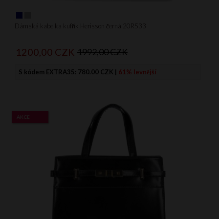
Dámská kabelka kufřík Herisson černá 20R533
1200,
00
CZK
1992,00 CZK
S kódem EXTRA35:
780.00 CZK
|
61% levnější
AKCE