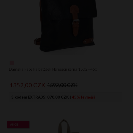
Dámská kabelka batůžek Herisson černá 1502H450
1352,
00
CZK
1592,00 CZK
S kódem EXTRA35:
878.80 CZK
|
45% levnější
AKCE