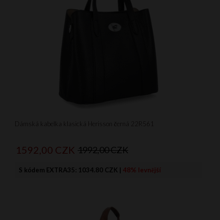
Dámská kabelka klasická Herisson černá 22R561
1592,
00
CZK
1992,00 CZK
S kódem EXTRA35:
1034.80 CZK
|
48% levnější