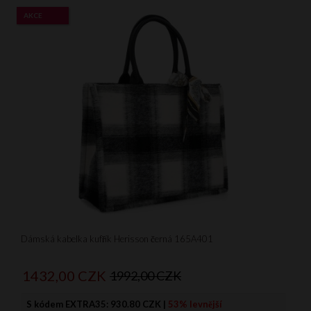
AKCE
Dámská kabelka kufřík Herisson černá 165A401
1432,
00
CZK
1992,00 CZK
S kódem EXTRA35:
930.80 CZK
|
53% levnější