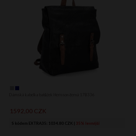
Dámská kabelka batůžek Herisson černá 17B336
1592,
00
CZK
S kódem EXTRA35:
1034.80 CZK
|
35% levnější