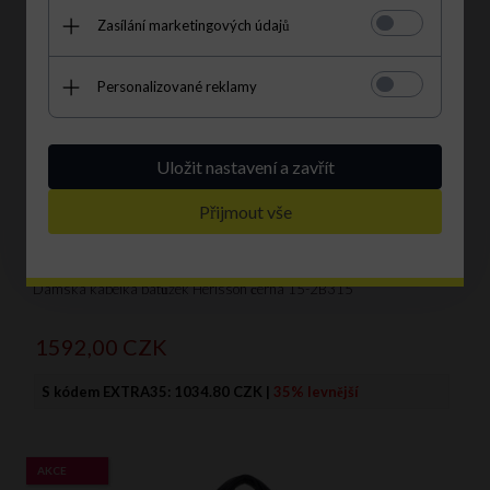
Zasílání marketingových údajů
Personalizované reklamy
Uložit nastavení a zavřít
Přijmout vše
Dámská kabelka batůžek Herisson černá 15-2B315
1592,
00
CZK
S kódem EXTRA35:
1034.80 CZK
|
35% levnější
AKCE