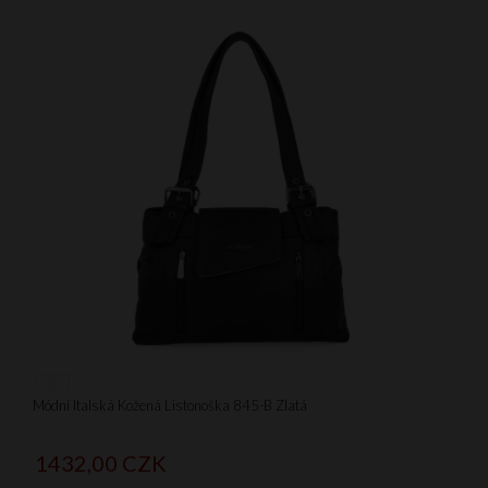
Módní Italská Kožená Listonoška 845-B Zlatá
1432,
00
CZK