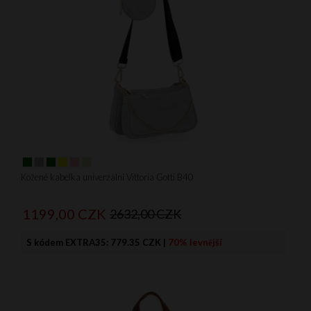
Kožené kabelka univerzální Vittoria Gotti B40
1199,
00
CZK
2632,00 CZK
S kódem EXTRA35:
779.35 CZK
|
70% levnější