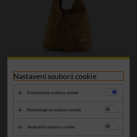
Kožené kabelka shopper bag Vittoria Gotti hořčicová V8802
Nastavení souborů cookie
2392,
00
CZK
3192,00 CZK
Požadované soubory cookie
S kódem EXTRA35:
1554.80 CZK
|
51% levnější
Marketingové soubory cookie
Analytické soubory cookie