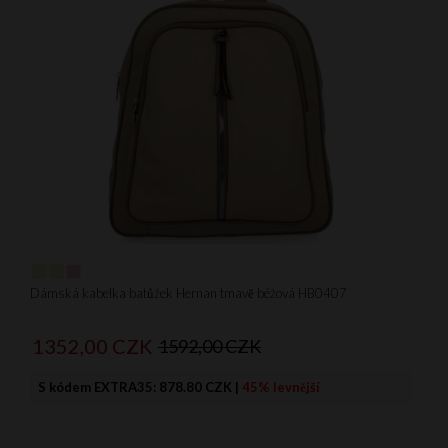
Dámská kabelka batůžek Hernan tmavě béžová HB0407
1352,
00
CZK
1592,00 CZK
S kódem EXTRA35:
878.80 CZK
|
45% levnější