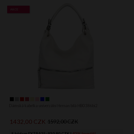
AKCE
Dámská kabelka univerzální Hernan bílá HB0386bi2
1432,
00
CZK
1592,00 CZK
S kódem EXTRA35:
930.80 CZK
|
42% levnější