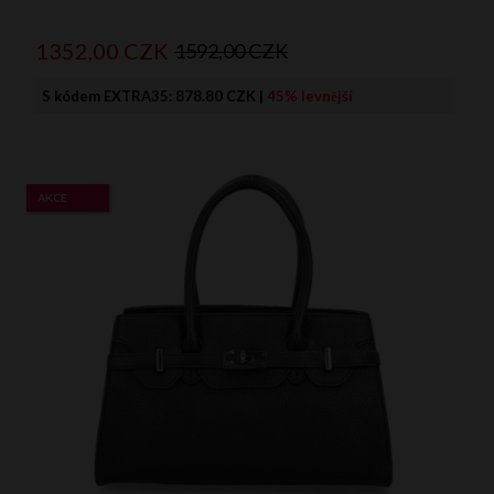
1352,
00
CZK
1592,00 CZK
S kódem EXTRA35:
878.80 CZK
|
45% levnější
AKCE