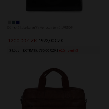
Dámská kabelka kufřík Herisson černá 19R509
1200,
00
CZK
1992,00 CZK
S kódem EXTRA35:
780.00 CZK
|
61% levnější