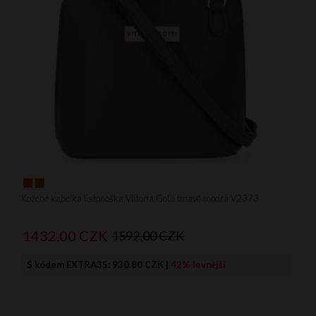
Kožené kabelka listonoška Vittoria Gotti tmavě modrá V2373
1432,
00
CZK
1592,00 CZK
S kódem EXTRA35:
930.80 CZK
|
42% levnější