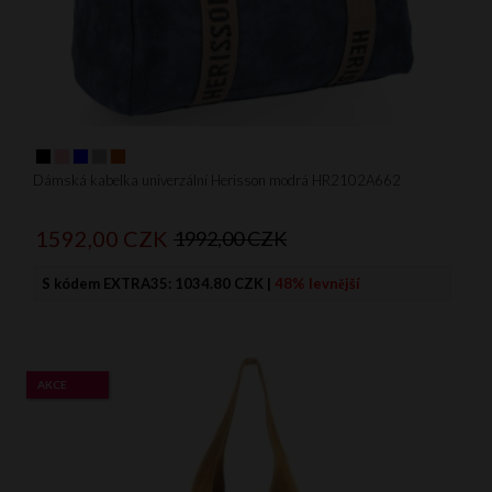
Dámská kabelka univerzální Herisson modrá HR2102A662
1592,
00
CZK
1992,00 CZK
S kódem EXTRA35:
1034.80 CZK
|
48% levnější
AKCE