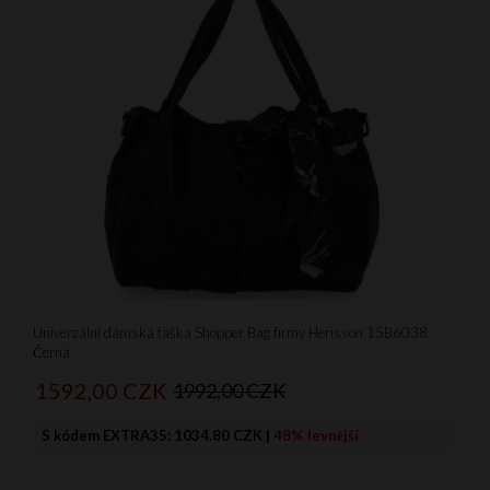
Univerzální dámská taška Shopper Bag firmy Herisson 15B6038
Černá
1592,
00
CZK
1992,00 CZK
S kódem EXTRA35:
1034.80 CZK
|
48% levnější