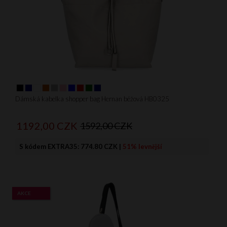
Dámská kabelka shopper bag Hernan béžová HB0325
1192,
00
CZK
1592,00 CZK
S kódem EXTRA35:
774.80 CZK
|
51% levnější
AKCE