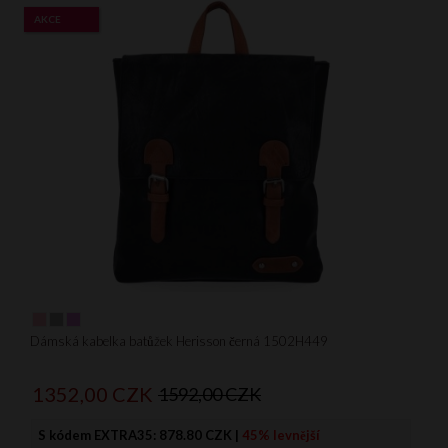
AKCE
Dámská kabelka batůžek Herisson černá 1502H449
1352,
00
CZK
1592,00 CZK
S kódem EXTRA35:
878.80 CZK
|
45% levnější