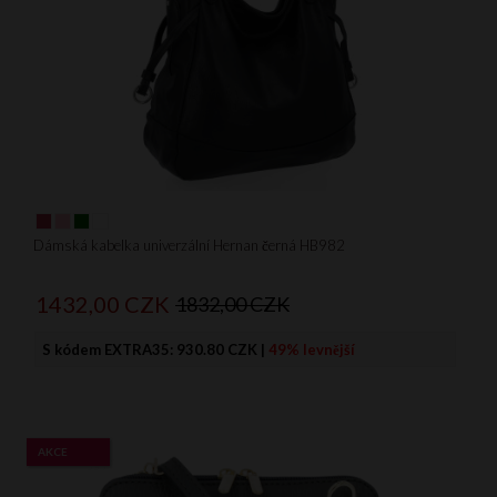
Dámská kabelka univerzální Hernan černá HB982
1432,
00
CZK
1832,00 CZK
S kódem EXTRA35:
930.80 CZK
|
49% levnější
AKCE