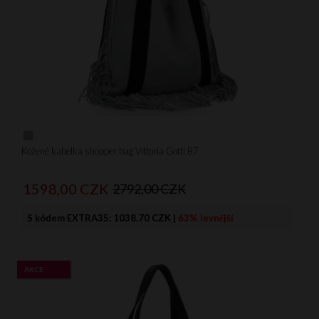
Kožené kabelka shopper bag Vittoria Gotti B7
1598,
00
CZK
2792,00 CZK
S kódem EXTRA35:
1038.70 CZK
|
63% levnější
AKCE