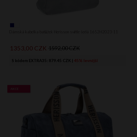
Dámská kabelka batůžek Herisson světle šedá 1652H2023-11
1353,
00
CZK
1592,00 CZK
S kódem EXTRA35:
879.45 CZK
|
45% levnější
AKCE