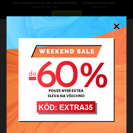
FINAL WEEKEND SALE DO -60% | POUZE NYNÍ EXTRA
DO KONCE SLEVOVÉ AKCE:
SLEVA NA VŠECHNO
0 DNY 12:2:5
KÓD: EXTRA35
×
0
filtrovat
AKCE
S
M
L
XL
XXL
Více filtrů
Vyčistit filtr