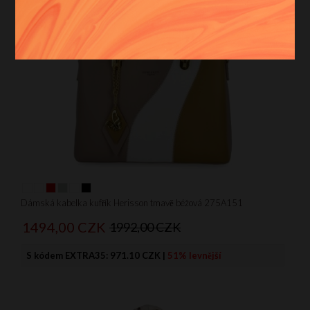
S
M
Více filtrů
Vyčistit filtr
Dámská kabelka kufřík Herisson tmavě béžová 275A151
1494,
00
CZK
1992,00 CZK
S kódem EXTRA35:
971.10 CZK
|
51% levnější