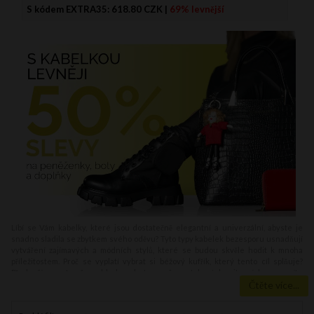
S kódem EXTRA35:
618.80 CZK
|
69% levnější
Líbí se Vám kabelky, které jsou dostatečně elegantní a univerzální, abyste je
snadno sladila se zbytkem svého oděvu? Tyto typy kabelek bezesporu usnadňují
vytváření zajímavých a módních stylů, které se budou skvěle hodit k mnoha
příležitostem. Proč se vyplatí vybrat si béžový kufřík, který tento cíl splňuje?
Především proto, že vzhledem k tomu, že v takových situacích nemusíte
přemýšlet, zda vám vybrané oblečení bude ladit s kabelkou, protože to je hned
Čtěte více...
jasné!