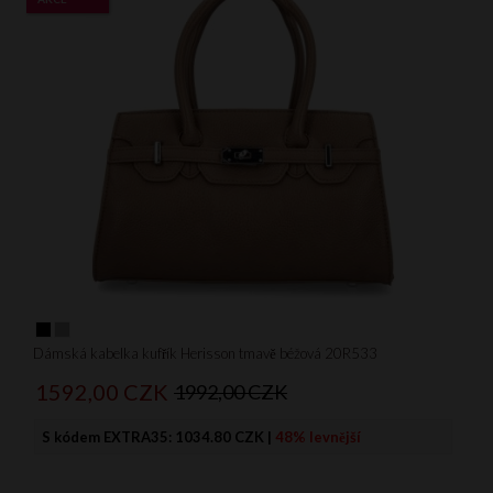
Dámská kabelka kufřík Herisson tmavě béžová 20R533
1592,
00
CZK
1992,00 CZK
S kódem EXTRA35:
1034.80 CZK
|
48% levnější