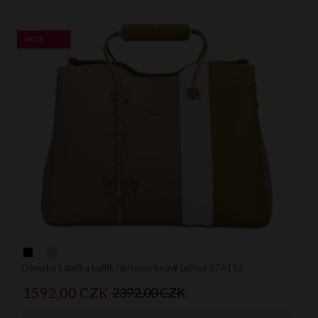
AKCE
Dámská kabelka kufřík Herisson tmavě béžová 27A152
1592,
00
CZK
2392,00 CZK