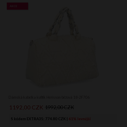
AKCE
Dámská kabelka kufřík Herisson béžová 18-2F706
1192,
00
CZK
1992,00 CZK
S kódem EXTRA35:
774.80 CZK
|
61% levnější