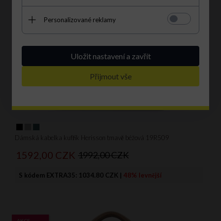
Personalizované reklamy
Uložit nastavení a zavřít
Přijmout vše
Dámská kabelka kufřík Herisson tmavě béžová 19R509
1592,
00
CZK
1992,00 CZK
S kódem EXTRA35:
1034.80 CZK
|
48% levnější
AKCE