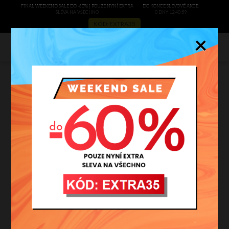
FINAL WEEKEND SALE DO -60% | POUZE NYNÍ EXTRA
DO KONCE SLEVOVÉ AKCE:
SLEVA NA VŠECHNO
0 DNY 12:40:58
KÓD: EXTRA35
×
0
Béžový kufřík - univerzální
kabelka, kterou snadno se vším
sladíte
filtrovat
AKCE