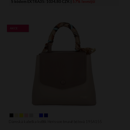
S kódem EXTRA35:
1034.80 CZK
|
57% levnější
AKCE
Dámská kabelka kufřík Herisson tmavě béžová 195A155