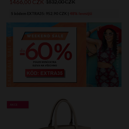
1466,
00
CZK
1832,00 CZK
S kódem EXTRA35:
952.90 CZK
|
48% levnější
AKCE