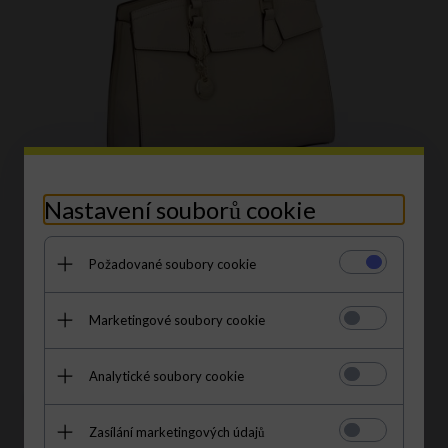
Nastavení souborů cookie
Dámská kabelka kufřík Herisson tmavě béžová 26H5505
Požadované soubory cookie
1649,
00
CZK
1832,00 CZK
S kódem EXTRA35:
1071.85 CZK
|
41% levnější
Marketingové soubory cookie
Analytické soubory cookie
AKCE
Zasílání marketingových údajů