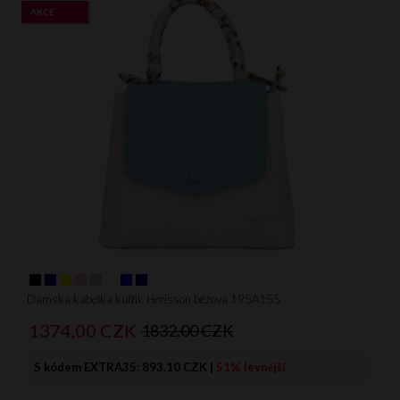
AKCE
Dámská kabelka kufřík Herisson béžová 195A155
1374,
00
CZK
1832,00 CZK
S kódem EXTRA35:
893.10 CZK
|
51% levnější