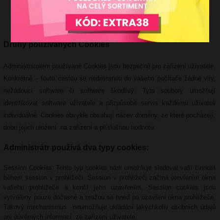
Druhy používaných Cookies
Administrátorem používané Cookies jsou bezpečné pro zařízení uživatele.
Konkrétně – touto cestou se nedostanou do vašeho počítače žádné viry,
nežádoucí software či software škodlivý. Tyto soubory umožňují
identifikovat software uživatele a přizpůsobit servis každému uživateli
individuálně. Cookies obvykle obsahují název domény, ze které pocházejí,
dobu jejich uložení na zařízení a příslušnou hodnotu.
Administrátr používá dva typy cookies:
Session Cookies: Tento typ cookies nám umožňuje sledovat vaší činnost
během session v prohlížeči. Session v prohlížeči začíná otevřením okna
vašeho prohlížeče a končí jeho uzavřením. Session cookies jsou
vytvářeny pouze dočasně a mažou se hned po uzavření okna prohlížeče.
Takový mechanismus neumožňuje ukládání jakýchkoliv osobních údajů
ani důvěrných informací ze zařízení uživatele.