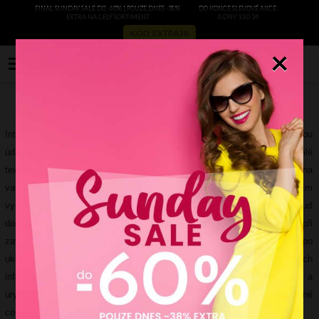
FINAL SUNDAY SALE DO -60% | POUZE DNES -38%
DO KONCE SLEVOVÉ AKCE:
EXTRA NA CELÝ SORTIMENT
0 DNY 13:0:34
KÓD: EXTRA38
×
0
Internetový obchod automaticky neshromažďuje žádné údaje s vyjímkou
údajů obsažených v cookies při používání stránky. Cookies jsou malé
textové soubory zasílané internetovým obchodem a uchovávané na
vašem počítači, které obsahují určité informace související s vaším
využíváním stránek a internetového obchodu. Tyto mohou být buď
dočasné nebo trvalé. Dočasné soubory cookies jsou odstraněny při
zavření prohlížeče, zatímco trvalé cookies jsou uchovávány také po
ukončení vašeho prohlížení stránek a slouží k uchovávání takových
informací, jako vaše heslo či přihlašovací údaje, což pak usnadňuje a
urychluje vaše použití stránek. Internetový obchod využívá výše uvedené
cookies pro následující účely: