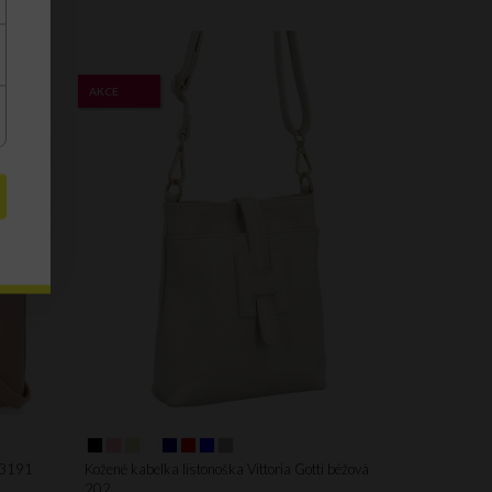
AKCE
á 3191
Kožené kabelka listonoška Vittoria Gotti béžová
202