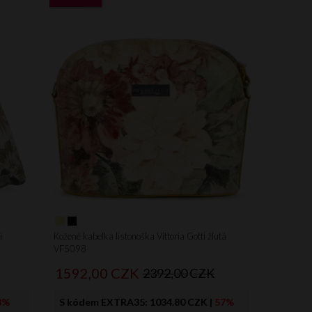
i
Kožené kabelka listonoška Vittoria Gotti žlutá
VF5098
1592,
00
CZK
2392,00 CZK
8%
S kódem EXTRA35:
1034.80 CZK
|
57%