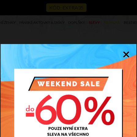
KÓD: EXTRA35
NĚŽENKY
PÁNSKÉ AKTOVKY A TAŠKY
DOPLŇKY
SLEVY
NADÍLKA
BESTSE
×
nvestice na mnoho let!
S
M
L
AKCE