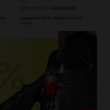
1786,
00
CZK
2232,00 CZK
46%
S kódem EXTRA35:
1160.90 CZK
|
48%
levnější