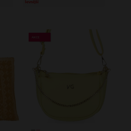
levnější
AKCE