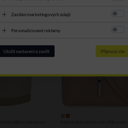
Zasílání marketingových údajů
AKCE
Personalizované reklamy
Uložit nastavení a zavřít
Přijmout vše
tonoška Vittoria Gotti béžová
Kožené kabelka klasická Vera Pelle zemit