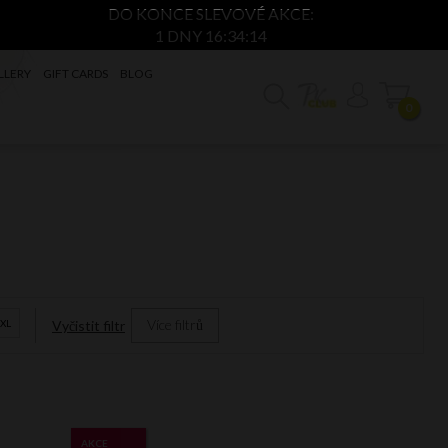
DO KONCE SLEVOVÉ AKCE:
1 DNY 16:34:13
LLERY
GIFT CARDS
BLOG
0
Více filtrů
XL
Vyčistit filtr
AKCE