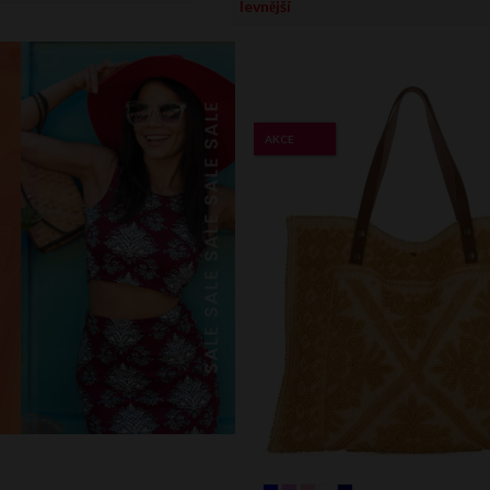
levnější
AKCE