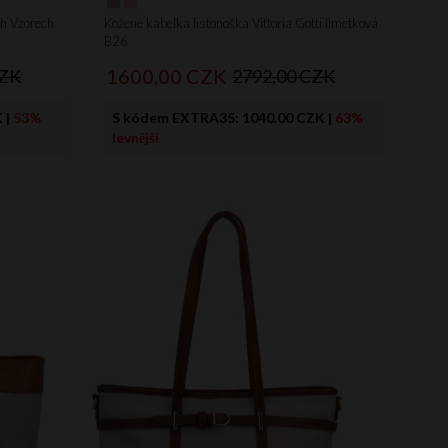
ch Vzorech
Kožené kabelka listonoška Vittoria Gotti limetková
B26
1600,
00
CZK
CZK
2792,00 CZK
K
|
53%
S kódem EXTRA35:
1040.00 CZK
|
63%
levnější