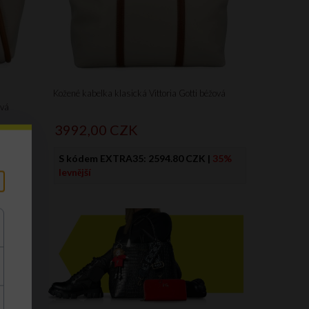
Kožené kabelka klasická Vittoria Gotti béžová
ová
3992,
00
CZK
S kódem EXTRA35:
2594.80 CZK
|
35%
35%
levnější