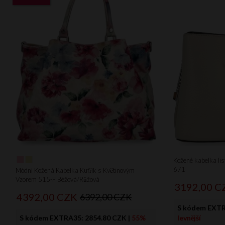
Kožené kabelka lis
671
Módní Kožená Kabelka Kufřík s Květinovým
Vzorem 515-F Béžová/Růžová
3192,
00
C
4392,
00
CZK
6392,00 CZK
S kódem EXT
S kódem EXTRA35:
2854.80 CZK
|
55%
levnější