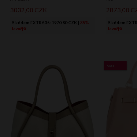
3032,
00
CZK
2873,
00
C
S kódem EXTRA35:
1970.80 CZK
|
35%
S kódem EXT
levnější
levnější
AKCE