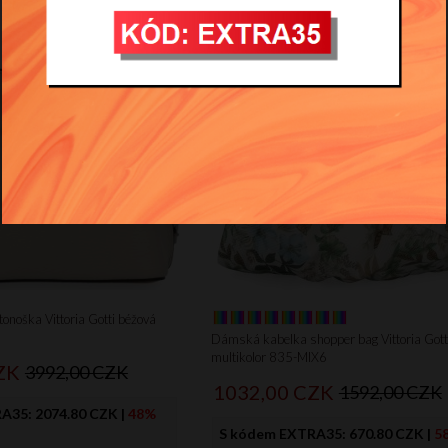
tonoška Vittoria Gotti béžová
Dámská kabelka shopper bag Vittoria Gott
multikolor 835-MIX6
ZK
3992,00 CZK
1032,
00
CZK
1592,00 CZK
RA35:
2074.80 CZK
|
48%
S kódem EXTRA35:
670.80 CZK
|
5