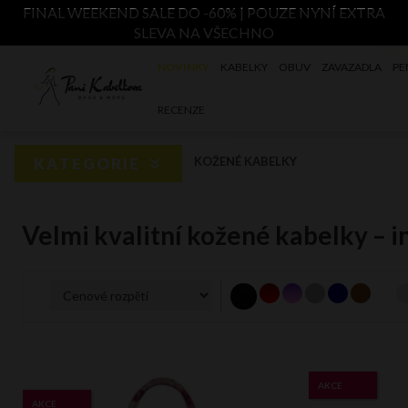
FINAL WEEKEND SALE DO -60% | POUZE NYNÍ EXTRA
SLEVA NA VŠECHNO
NOVINKY
KABELKY
OBUV
ZAVAZADLA
PE
RECENZE
KATEGORIE
KOŽENÉ KABELKY
Velmi kvalitní kožené kabelky – i
AKCE
AKCE