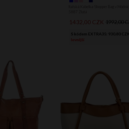
Italská Kabelka Shopper Bag v Módní
5887 Žlutá
1432,
00
CZK
1992,00 
S kódem EXTRA35:
930.80 CZ
levnější