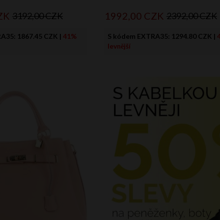
ZK
1992,
00
CZK
3192,00 CZK
2392,00 CZK
RA35:
1867.45 CZK
|
41%
S kódem EXTRA35:
1294.80 CZK
|
levnější