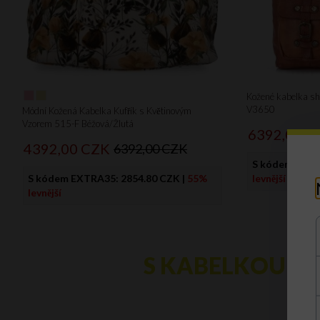
Kožené kabelka sho
V3650
Módní Kožená Kabelka Kufřík s Květinovým
Vzorem 515-F Béžová/Žlutá
6392,
00
C
4392,
00
CZK
6392,00 CZK
S kódem EXT
S kódem EXTRA35:
2854.80 CZK
|
55%
levnější
levnější
S KABELKOU LE