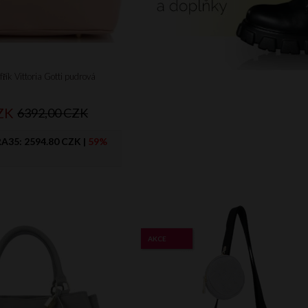
řík Vittoria Gotti pudrová
ZK
6392,00 CZK
RA35:
2594.80 CZK
|
59%
AKCE