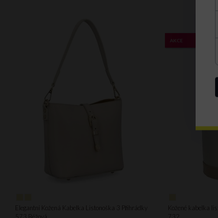
AKCE
Elegantní Kožená Kabelka Listonoška 3 Přihrádky
Kožené kabelka lis
573 Béžová
732