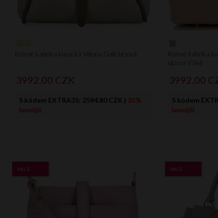
Kožené kabelka klasická Vittoria Gotti béžová
Kožené kabelka kuf
růžová V366
3992,
00
CZK
3992,
00
C
S kódem EXTRA35:
2594.80 CZK
|
35%
S kódem EXT
levnější
levnější
AKCE
AKCE