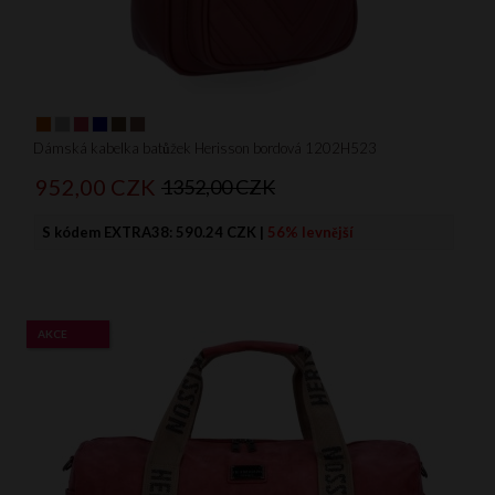
Dámská kabelka batůžek Herisson bordová 1202H523
952,
00
CZK
1352,00 CZK
S kódem EXTRA38:
590.24 CZK
|
56% levnější
AKCE