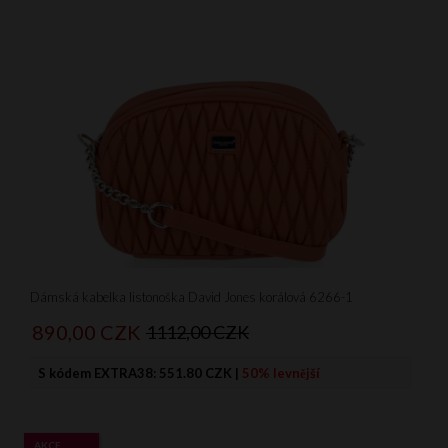
Dámská kabelka listonoška David Jones korálová 6266-1
890,
00
CZK
1112,00 CZK
S kódem EXTRA38:
551.80 CZK
|
50% levnější
AKCE