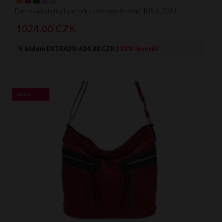
Dámská kabelka listonoška Herisson červená 1052L2081
1024,
00
CZK
S kódem EXTRA38:
634.88 CZK
|
38% levnější
AKCE