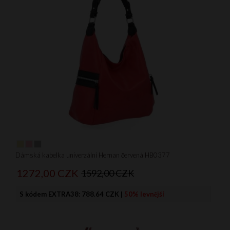
Dámská kabelka univerzální Hernan červená HB0377
1272,
00
CZK
1592,00 CZK
S kódem EXTRA38:
788.64 CZK
|
50% levnější