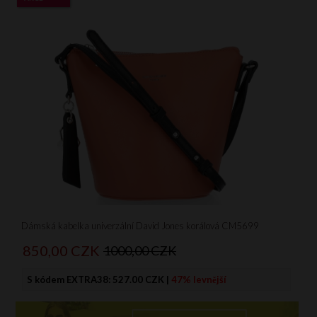
Dámská kabelka univerzální David Jones korálová CM5699
850,
00
CZK
1000,00 CZK
S kódem EXTRA38:
527.00 CZK
|
47% levnější