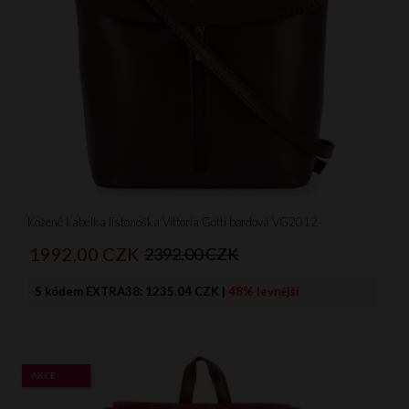
Kožené kabelka listonoška Vittoria Gotti bordová VG2012
1992,
00
CZK
2392,00 CZK
S kódem EXTRA38:
1235.04 CZK
|
48% levnější
AKCE