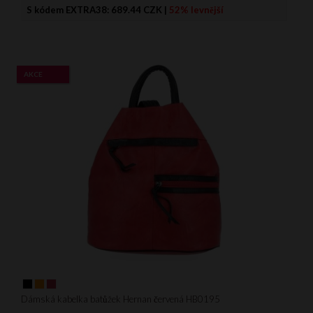
S kódem EXTRA38:
689.44 CZK
|
52% levnější
AKCE
Dámská kabelka batůžek Hernan červená HB0195