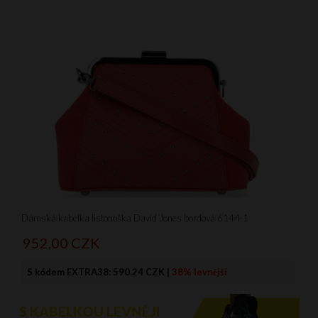
Dámská kabelka listonoška David Jones bordová 6144-1
952,
00
CZK
S kódem EXTRA38:
590.24 CZK
|
38% levnější
S KABELKOU LEVNĚJI