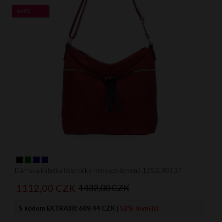
AKCE
Dámská kabelka listonoška Herisson červená 1252L80137
1112,
00
CZK
1432,00 CZK
S kódem EXTRA38:
689.44 CZK
|
52% levnější