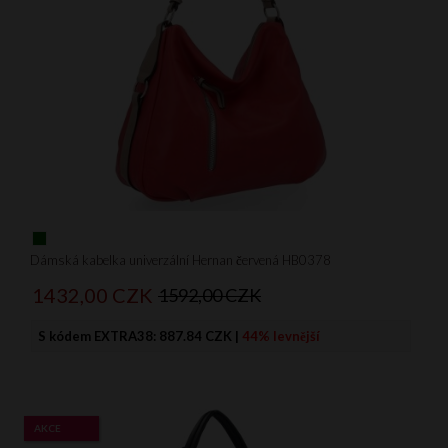
Dámská kabelka univerzální Hernan červená HB0378
1432,
00
CZK
1592,00 CZK
S kódem EXTRA38:
887.84 CZK
|
44% levnější
AKCE