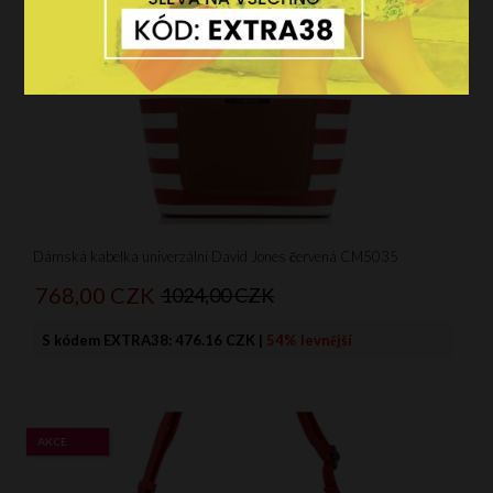
S
M
L
XL
XXL
Více filtrů
Vyčistit filtr
Dámská kabelka univerzální David Jones červená CM5035
768,
00
CZK
1024,00 CZK
S kódem EXTRA38:
476.16 CZK
|
54% levnější
AKCE