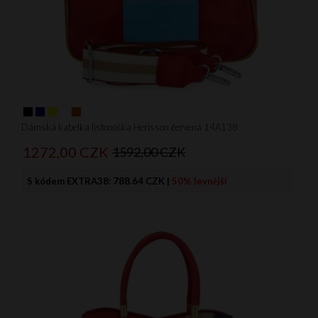
Dámská kabelka listonoška Herisson červená 14A138
1272,
00
CZK
1592,00 CZK
S kódem EXTRA38:
788.64 CZK
|
50% levnější