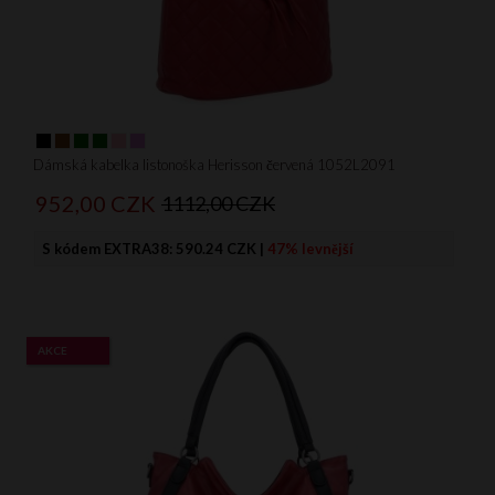
Dámská kabelka listonoška Herisson červená 1052L2091
952,
00
CZK
1112,00 CZK
S kódem EXTRA38:
590.24 CZK
|
47% levnější
AKCE