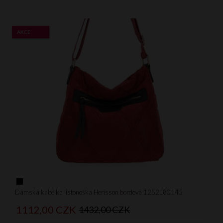
AKCE
Dámská kabelka listonoška Herisson bordová 1252L80145
1112,
00
CZK
1432,00 CZK