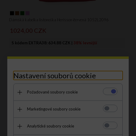
Dámská kabelka listonoška Herisson červená 1052L2096
1024,
00
CZK
S kódem EXTRA38:
634.88 CZK
|
38% levnější
AKCE
Nastavení souborů cookie
Požadované soubory cookie
Marketingové soubory cookie
Analytické soubory cookie