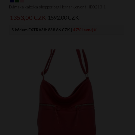
Dámská kabelka shopper bag Hernan červená HB0213-1
1353,
00
CZK
1592,00 CZK
S kódem EXTRA38:
838.86 CZK
|
47% levnější