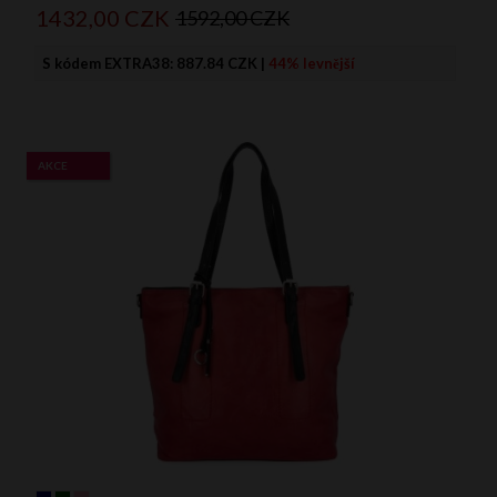
1432,
00
CZK
1592,00 CZK
S kódem EXTRA38:
887.84 CZK
|
44% levnější
AKCE