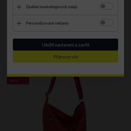
Zasílání marketingových údajů
Personalizované reklamy
+3
Dámská kabelka shopper bag Hernan bordová 3892-1
1352,
00
CZK
1592,00 CZK
Uložit nastavení a zavřít
S kódem EXTRA38:
838.24 CZK
|
47% levnější
Přijmout vše
AKCE