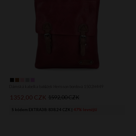
Dámská kabelka batůžek Herisson bordová 1502H449
1352,
00
CZK
1592,00 CZK
S kódem EXTRA38:
838.24 CZK
|
47% levnější