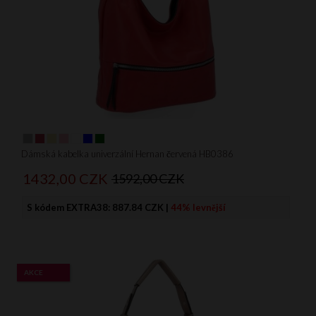
Dámská kabelka univerzální Hernan červená HB0386
1432,
00
CZK
1592,00 CZK
S kódem EXTRA38:
887.84 CZK
|
44% levnější
AKCE