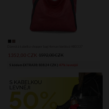
Dámská kabelka shopper bag Hernan bordová HB0337
1352,
00
CZK
1592,00 CZK
S kódem EXTRA38:
838.24 CZK
|
47% levnější