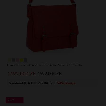
Dámská kabelka univerzální Herisson červená 1502L36
1192,
00
CZK
1592,00 CZK
S kódem EXTRA38:
739.04 CZK
|
54% levnější
AKCE