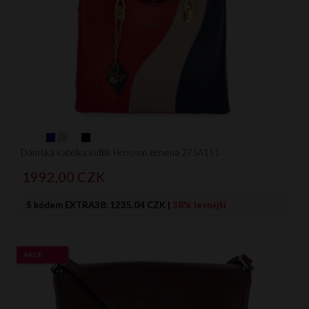
Dámská kabelka kufřík Herisson červená 275A151
1992,
00
CZK
S kódem EXTRA38:
1235.04 CZK
|
38% levnější
AKCE