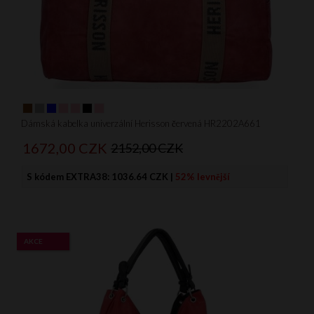
Dámská kabelka univerzální Herisson červená HR2202A661
1672,
00
CZK
2152,00 CZK
S kódem EXTRA38:
1036.64 CZK
|
52% levnější
AKCE