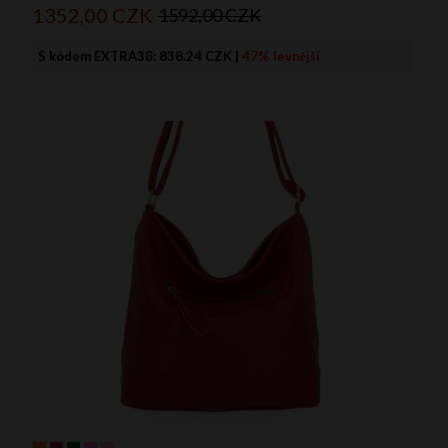
1352,
00
CZK
1592,00 CZK
S kódem EXTRA38:
838.24 CZK
|
47% levnější