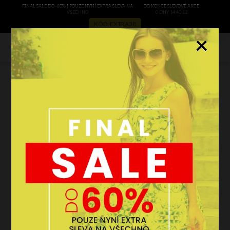
FINAL SALE DO -60% | POUZE NYNÍ EXTRA SLEVA NA
DO KONCE SLEVOVÉ AKCE:
VŠECHNO
0 DNY 14:40:10
KÓD: EXTRA38
×
0
Dámské kabelky podle vašich
potřeb
filtrovat
AKCE