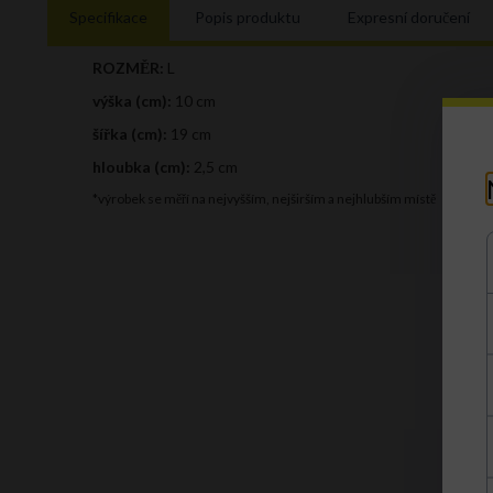
Specifikace
Popis produktu
Expresní doručení
ROZMĚR:
L
výška (cm):
10 cm
šířka (cm):
19 cm
hloubka (cm):
2,5 cm
*výrobek se měří na nejvyšším, nejširším a nejhlubším místě