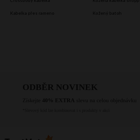
Crossbody kabelka
Kožená kabelka shopp
Kabelka přes rameno
Kožený batoh
Velké kabelky xxl
Kabelka do ruky
Kabelka na rameno
Bílá kabelka
Malá kabelka přes rameno
Kabelka listonoška
Vintage kabelka
Kabelka s řetízkem
Večerní kabelky