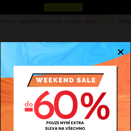
KÓD: EXTRA35
NĚŽENKY
PÁNSKÉ AKTOVKY A TAŠKY
DOPLŇKY
SLEVY
NADÍLKA
BESTSE
×
Di
Kód
4