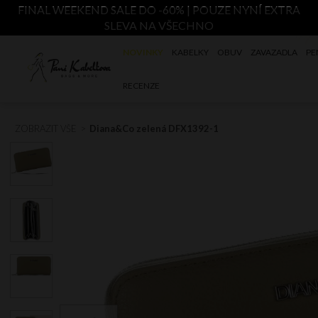
FINAL WEEKEND SALE DO -60% | POUZE NYNÍ EXTRA
SLEVA NA VŠECHNO
NOVINKY
KABELKY
OBUV
ZAVAZADLA
PE
RECENZE
ZOBRAZIT VŠE
Diana&Co zelená DFX1392-1