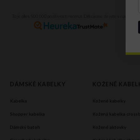
To je přes 500 000 pozitivních recenzí. Děkujeme, že jste s námi.
DÁMSKÉ KABELKY
KOŽENÉ KABEL
Kabelka
Kožené kabelky
Shopper kabelka
Kožená kabelka cross
Dámský batoh
Kožené aktovky