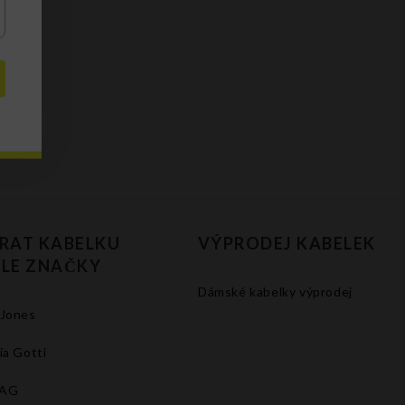
RAT KABELKU
VÝPRODEJ KABELEK
LE ZNAČKY
Dámské kabelky výprodej
 Jones
ia Gotti
BAG