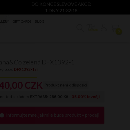
DO KONCE SLEVOVÉ AKCE:
1 DNY 21:32:17
LLERY
GIFT CARDS
BLOG
0
ana&Co zelená DFX1392-1
 výrobce:
DFX1392-1zi
40,
00
CZK
Produkt není k dispozici
Informujte mne, jakmile bude produkt v prodeji