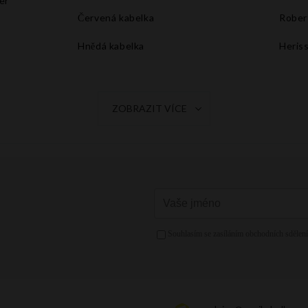
er
Červená kabelka
Rober
Hnědá kabelka
Heris
Tmavě modrá kabelka
Šedá kabelka
ZOBRAZIT VÍCE
Oranžová kabelka
Fuchsiová kabelka
Žlutá kabelka
Růžová kabelka
Mátová kabelka
Zelená kabelka
Zlatá kabelka