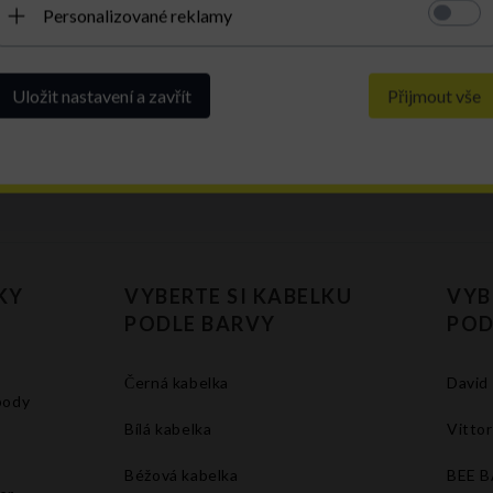
Personalizované reklamy
Uložit nastavení a zavřít
Přijmout vše
KY
VYBERTE SI KABELKU
VYB
PODLE BARVY
POD
Černá kabelka
David
body
Bílá kabelka
Vittor
Béžová kabelka
BEE 