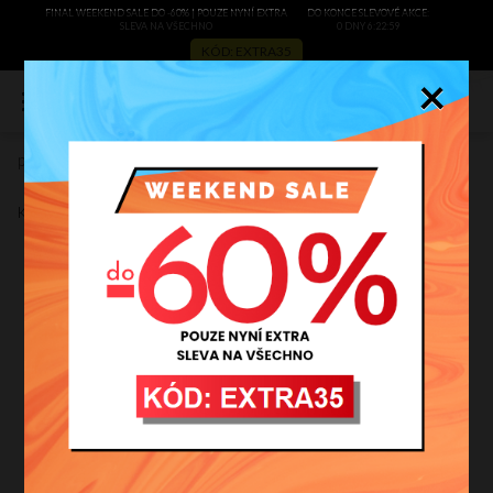
FINAL WEEKEND SALE DO -60% | POUZE NYNÍ EXTRA
DO KONCE SLEVOVÉ AKCE:
SLEVA NA VŠECHNO
0 DNY 6:22:59
KÓD: EXTRA35
×
0
přívěsek Bijoux Paris 502030208
Zobrazit recenze
Kód výrobce:
502030208fu