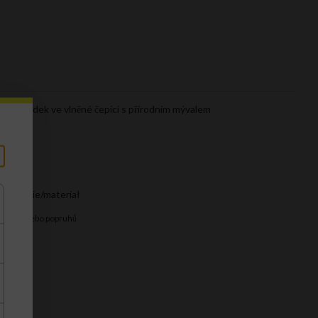
- Medvídek ve vlněné čepici s přírodním mývalem
ne włosie/materiał
ukojetí nebo popruhů