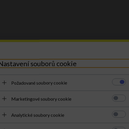
DRUH:
doplňky ke kabelkám 
MATERIÁL:
materiál/mýval
Nastavení souborů cookie
KOLOR:
zlatá
HLAVNÍ ZAPÍNÁNÍ:
natural
Požadované soubory cookie
** Nastavení se týká pásku nebo r
Marketingové soubory cookie
Analytické soubory cookie