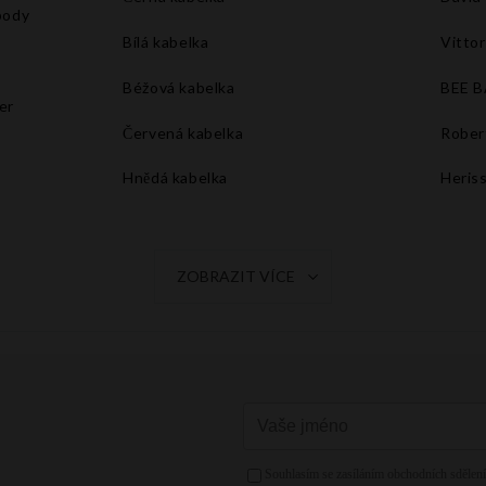
body
Bílá kabelka
Vittor
Béžová kabelka
BEE 
er
Červená kabelka
Rober
Hnědá kabelka
Heris
Tmavě modrá kabelka
Šedá kabelka
ZOBRAZIT VÍCE
Oranžová kabelka
Fuchsiová kabelka
Žlutá kabelka
Růžová kabelka