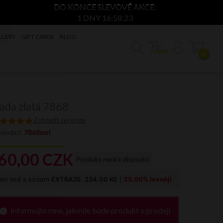
DO KONCE SLEVOVÉ AKCE:
1 DNY 16:58:22
LLERY
GIFT CARDS
BLOG
0
ada zlatá 7868
Zobrazit recenze
 výrobce:
7868mzl
60,
00
CZK
Produkt není k dispozici
Informujte mne, jakmile bude produkt v prodeji