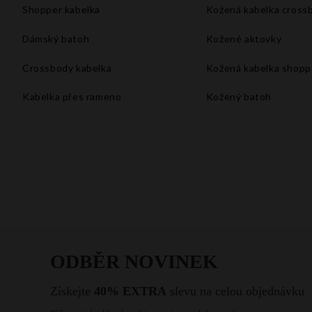
Shopper kabelka
Kožená kabelka cross
Dámský batoh
Kožené aktovky
Crossbody kabelka
Kožená kabelka shopp
Kabelka přes rameno
Kožený batoh
Velké kabelky xxl
Kabelka do ruky
Kabelka na rameno
Bílá kabelka
Malá kabelka přes rameno
Kabelka listonoška
Vintage kabelka