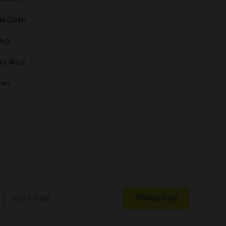
ia Gotti
BAG
to Ricci
son