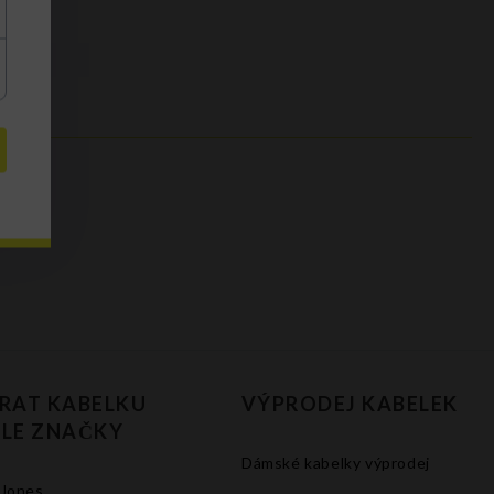
RAT KABELKU
VÝPRODEJ KABELEK
LE ZNAČKY
Dámské kabelky výprodej
 Jones