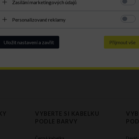
Zasílání marketingových údajů
Personalizované reklamy
Super!
Uložit nastavení a zavřít
Přijmout vše
KY
VYBERTE SI KABELKU
VYB
PODLE BARVY
POD
Černá kabelka
David