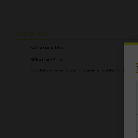
SPECIFIKACE
výška (cm):
18 cm
šířka (cm):
5 cm
*výrobek se měří na nejvyšším, nejširším a nejhlubším místě