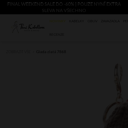
FINAL WEEKEND SALE DO -60% | POUZE NYNÍ EXTRA
SLEVA NA VŠECHNO
NOVINKY
KABELKY
OBUV
ZAVAZADLA
PE
RECENZE
ZOBRAZIT VŠE
Giada zlatá 7868