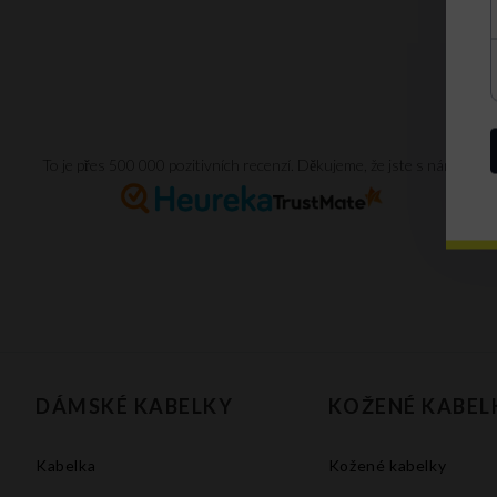
To je přes 500 000 pozitivních recenzí. Děkujeme, že jste s námi.
DÁMSKÉ KABELKY
KOŽENÉ KABEL
Kabelka
Kožené kabelky