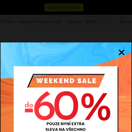
KÓD: EXTRA35
NĚŽENKY
PÁNSKÉ AKTOVKY A TAŠKY
DOPLŇKY
SLEVY
NADÍLKA
BESTSE
×
Gi
BESTSELLER
Kód
3