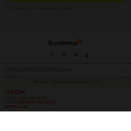
Zlatá kabelka
Stříbrná kabelka
Fialová kabelka
NAJPOPULÁRNĚJŠÍ KATEGORIE
ZNAČKY
INFORMACE
SLUŽBY ZÁKAZNÍKŮM
ZÓNA KLIENTA
PROČ PRÁVĚ MY
PRŮVODCE