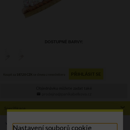
Objednávku můžete zadat také
prodejna@panikabelkova.cz
Specifikace
výška (cm):
7 cm
Nastavení souborů cookie