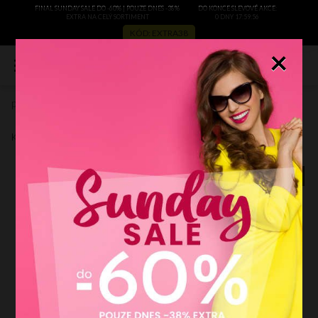
FINAL SUNDAY SALE DO -60% | POUZE DNES -38%
DO KONCE SLEVOVÉ AKCE:
EXTRA NA CELÝ SORTIMENT
0 DNY 17:59:56
KÓD: EXTRA38
×
0
přívěsek Giada 1290
Zobrazit recenze
Kód výrobce:
1290ziembe
BESTSELLER