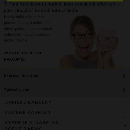
S Paní Kabelkovou budete jako s nejlepší přítelkyní –
jste-li loajální, hodntě toho získáte.
Každý další nákup vám
přinese úspory a další stálé
slevy, pokud hodnota vašich
celkových nákupů překročí
určité hranice:
ZÍSKEJTE TÍM, ŽE VÍCE
NAKOUPÍTE
2400CZK
4000CZK
16000CZK
Expresní doručení
Doprava zdarma od 1200 Kč
3%
Zpětná vazba
Získáváte
stálé slevy
Platí pro všechny způsoby doručení, včetně dobírky
To je přes 500 000 pozitivních recenzí. Děkujeme, že jste s námi.
DÁMSKÉ KABELKY
Jak to funguje?
Expresní doručení
v 24h od obdržení zálohy
POKUD CHCETE BÝT ÚČASTNÍKEM TOHOTO VĚRNOSTNÍHO PROGRAMU, MUSÍTE SE
KOŽENÉ KABELKY
Kabelka
ZAREGISTROVAT NA NAŠICH STRÁNKÁCH
VYBERTE SI KABELKU
Anna je jedna z přítelkyň Paní Kabelkové. Při první návštěvě našeho e-
Shopper kabelka
Kožené kabelky
Při nákupu nad
VELMI PĚKNÝ:)
shopu si zakoupila :
PODLE BARVY
bankovní
platba při
1200 CZK