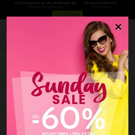
FINAL SUNDAY SALE DO -60% | POUZE DNES -38%
DO KONCE SLEVOVÉ AKCE:
EXTRA NA CELÝ SORTIMENT
0 DNY 15:46:23
KÓD: EXTRA38
×
0
Or&Mi multikolor D3224
Kód výrobce:
D3224mgran