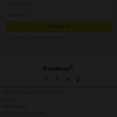
Kabelka s řetízkem
Růžová kabelka
Večerní kabelky
Mátová kabelka
Kabelka vak
Zelená kabelka
Kabelka a4
Zlatá kabelka
Stříbrná kabelka
Fialová kabelka
NAJPOPULÁRNĚJŠÍ KATEGORIE
ZNAČKY
INFORMACE
SLUŽBY ZÁKAZNÍKŮM