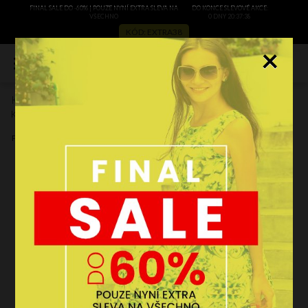
FINAL SALE DO -60% | POUZE NYNÍ EXTRA SLEVA NA
DO KONCE SLEVOVÉ AKCE:
VŠECHNO
0 DNY 20:37:37
KÓD: EXTRA38
×
0
Kožené kabelka shopper bag Vittoria Gotti zemitá V3292C
Kód výrobce:
V3292Cziem