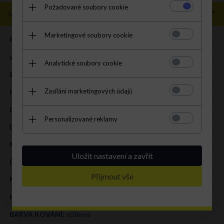
Požadované soubory cookie
Specifikace
Marketingové soubory cookie
ROZMĚR:
XXL
výška (cm):
46 cm
Analytické soubory cookie
šířka (cm):
44 cm
Zasílání marketingových údajů
hloubka (cm):
13,5 cm
Délka uší (cm):
50 cm
Personalizované reklamy
Délka pásku (cm):
70 cm
Mieści A4:
V
Uložit nastavení a zavřít
DRUH:
shopper bag
Přijmout vše
MATERIÁL:
přírodní kůže - semiš
KOLOR:
zemitá
BARVA KOVÁNÍ:
stříbrná