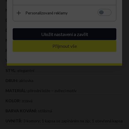
hloubka (cm):
14 cm
Personalizované reklamy
Délka uší (cm):
40 cm
Délka pásku (cm):
115 cm
Uložit nastavení a zavřít
Mieści A4:
V
Přijmout vše
PŘÍLEŽITOST:
office
VZOR:
zvířecí vzor
STYL:
elegantní
DRUH:
aktovka
MATERIÁL:
přírodní kůže – zvířecí motiv
KOLOR:
zrzavá
BARVA KOVÁNÍ:
stříbrná
UVNITŘ:
3 komory; 1 kapsa se zapínáním na zip; 1 otevřená kapsa