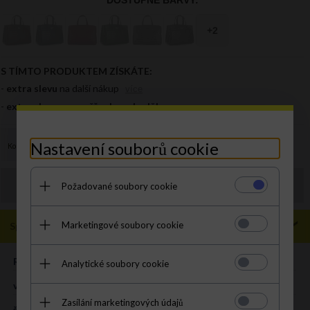
Nastavení souborů cookie
Objednávku můžete zadat také
Požadované soubory cookie
prodejna@panikabelkova.cz
Marketingové soubory cookie
Specifikace
ROZMĚR:
XL
Analytické soubory cookie
výška (cm):
27 cm
Zasílání marketingových údajů
šířka (cm):
37 cm