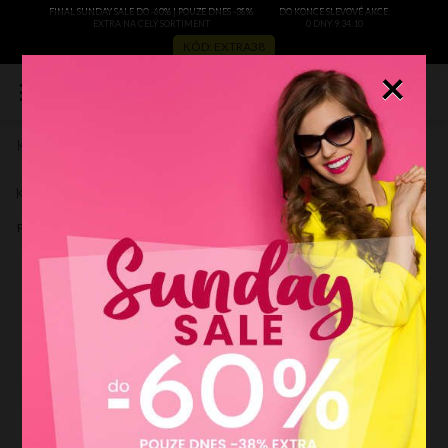
FINAL SUNDAY SALE DO -60% | POUZE DNES -38%
DO KONCE SLEVOVÉ AKCE:
EXTRA NA CELÝ SORTIMENT
0 DNY 9:34:9
KÓD: EXTRA38
×
0
Kožené kabelka aktovka Vittoria Gotti zrzavá V5249
Zobrazit recenze
Kód výrobce:
V5249ru