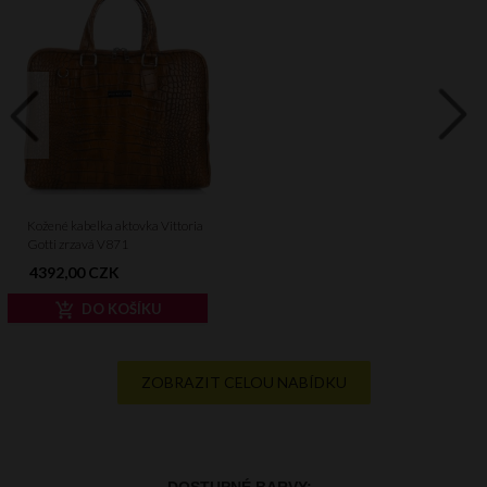
Kožené kabelka aktovka Vittoria
Gotti zrzavá V871
4392,
00
CZK
DO KOŠÍKU
ZOBRAZIT CELOU NABÍDKU