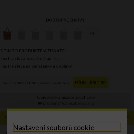
Objednávku můžete zadat také
prodejna@panikabelkova.cz
Specifikace
Nastavení souborů cookie
ROZMĚR:
XL