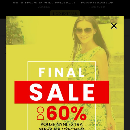
FINAL SALE DO -60% | POUZE NYNÍ EXTRA SLEVA NA
DO KONCE SLEVOVÉ AKCE:
VŠECHNO
0 DNY 6:21:46
KÓD: EXTRA38
×
0
Kožené kabelka shopper bag Vittoria Gotti čokoládová
V3650
Kód výrobce:
V3650czek