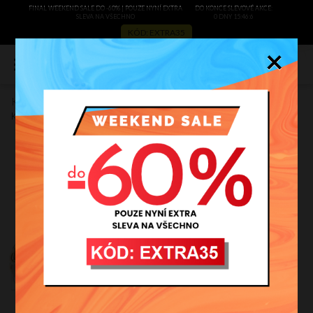
FINAL WEEKEND SALE DO -60% | POUZE NYNÍ EXTRA
DO KONCE SLEVOVÉ AKCE:
SLEVA NA VŠECHNO
0 DNY 15:46:6
KÓD: EXTRA35
×
0
Kožené kabelka listonoška Genuine Leather zrzavá KST6
Kód výrobce:
KST6ru