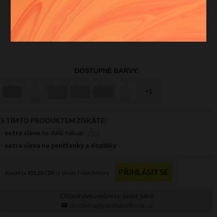
Objednávku můžete zadat také
prodejna@panikabelkova.cz