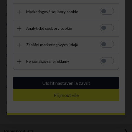
výška (cm):
29 cm
Marketingové soubory cookie
šířka (cm):
48 cm
hloubka (cm):
17 cm
Analytické soubory cookie
Délka uší (cm):
54 cm (regulace)
Zasílání marketingových údajů
Délka pásku (cm):
107 cm (regulace)
DRUH:
shopper bag
Personalizované reklamy
MATERIÁL:
přírodní kůže
KOLOR:
grafitová
Uložit nastavení a zavřít
UVNITŘ:
1 kapsa se zapínáním na zip; 1 přihrádka se zapínáním na
zip
Přijmout vše
HLAVNÍ ZAPÍNÁNÍ:
patent
NASTAVITELNÁ DÉLKA**:
ano
Popis produktu