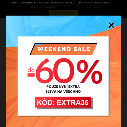
FINAL WEEKEND SALE DO -60% | POUZE NYNÍ EXTRA
DO KONCE SLEVOVÉ AKCE:
SLEVA NA VŠECHNO
0 DNY 3:15:46
KÓD: EXTRA35
×
0
Kožené kabelka shopper bag Vittoria Gotti grafitová V2050
Zobrazit recenze
Kód výrobce:
V2050graf