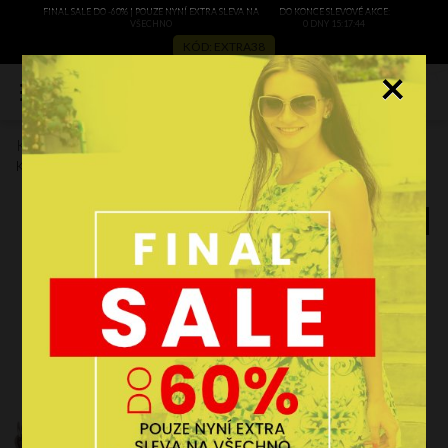
FINAL SALE DO -60% | POUZE NYNÍ EXTRA SLEVA NA
DO KONCE SLEVOVÉ AKCE:
VŠECHNO
0 DNY 15:17:44
KÓD: EXTRA38
×
0
Kožené kabelka shopper bag Vittoria Gotti zemitá V2939
Kód výrobce:
V2939zi
BESTSELLER