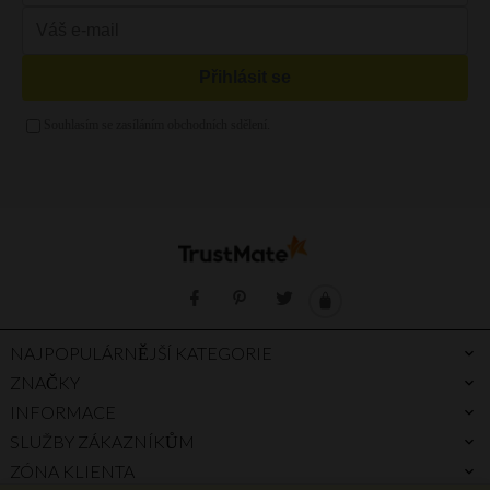
Večerní kabelky
Mátová kabelka
Kabelka vak
Zelená kabelka
Kabelka a4
Zlatá kabelka
Stříbrná kabelka
Fialová kabelka
NAJPOPULÁRNĚJŠÍ KATEGORIE
ZNAČKY
INFORMACE
SLUŽBY ZÁKAZNÍKŮM
ZÓNA KLIENTA