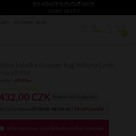
DO KONCE SLEVOVÉ AKCE:
0 DNY 18:19:6
LLERY
GIFT CARDS
BLOG
0
žené kabelka shopper bag Vittoria Gotti
rná V2939
 výrobce:
V2939cz
432,
00
CZK
Produkt není k dispozici
Informujte mne, jakmile bude produkt v prodeji