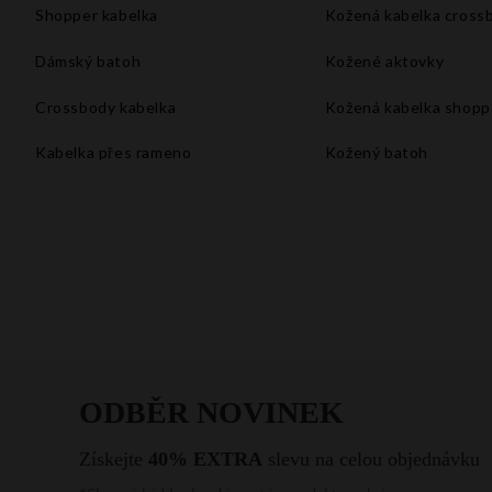
Shopper kabelka
Kožená kabelka cross
Dámský batoh
Kožené aktovky
Crossbody kabelka
Kožená kabelka shopp
Kabelka přes rameno
Kožený batoh
Velké kabelky xxl
Kabelka do ruky
Kabelka na rameno
Bílá kabelka
Malá kabelka přes rameno
Kabelka listonoška
Vintage kabelka