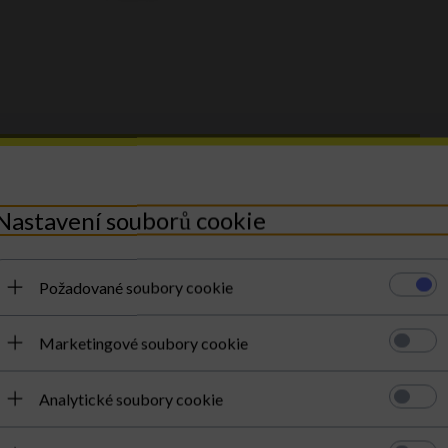
DRUH:
shopper bag
MATERIÁL:
přírodní kůže - semiš
Nastavení souborů cookie
KOLOR:
černá
UVNITŘ:
1 kapsa se zapínáním na zip
HLAVNÍ ZAPÍNÁNÍ:
zip
Požadované soubory cookie
** Nastavení se týká pásku nebo rukojetí nebo popruhů
Marketingové soubory cookie
Analytické soubory cookie