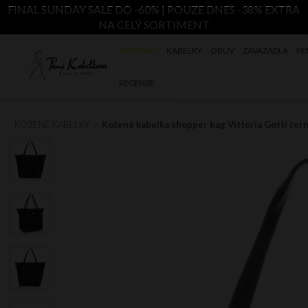
FINAL SUNDAY SALE DO -60% | POUZE DNES -38% EXTRA
NA CELÝ SORTIMENT
NOVINKY
KABELKY
OBUV
ZAVAZADLA
PE
RECENZE
KOŽENÉ KABELKY
Kožené kabelka shopper bag Vittoria Gotti čer