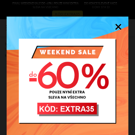
FINAL WEEKEND SALE DO -60% | POUZE NYNÍ EXTRA
DO KONCE SLEVOVÉ AKCE:
SLEVA NA VŠECHNO
0 DNY 17:4:13
KÓD: EXTRA35
×
0
Kožené kabelka shopper bag Vittoria Gotti pudrová růžová
V230
Kód výrobce:
V230pr