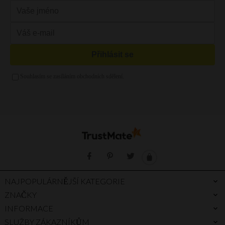
Žlutá kabelka
Kabelka s řetízkem
Růžová kabelka
Večerní kabelky
Mátová kabelka
Kabelka vak
Zelená kabelka
Kabelka a4
Zlatá kabelka
Stříbrná kabelka
Fialová kabelka
NAJPOPULÁRNĚJŠÍ KATEGORIE
ZNAČKY
INFORMACE
SLUŽBY ZÁKAZNÍKŮM