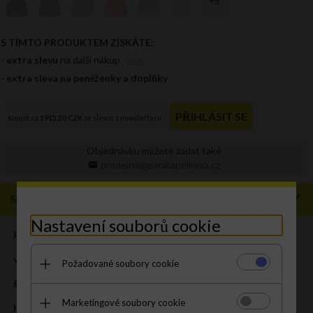
Objednávku můžete zadat také
prodejna@panikabelkova.cz
Specifikace
Nastavení souborů cookie
ROZMĚR:
XL
výška (cm):
32 cm
Požadované soubory cookie
šířka (cm):
41 cm
Marketingové soubory cookie
hloubka (cm):
15 cm