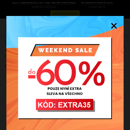
FINAL WEEKEND SALE DO -60% | POUZE NYNÍ EXTRA
DO KONCE SLEVOVÉ AKCE:
SLEVA NA VŠECHNO
0 DNY 4:46:51
KÓD: EXTRA35
×
0
Kožené kabelka listonoška Vera Pelle tmavě modrá E9
Zobrazit recenze
Kód výrobce:
E9gr