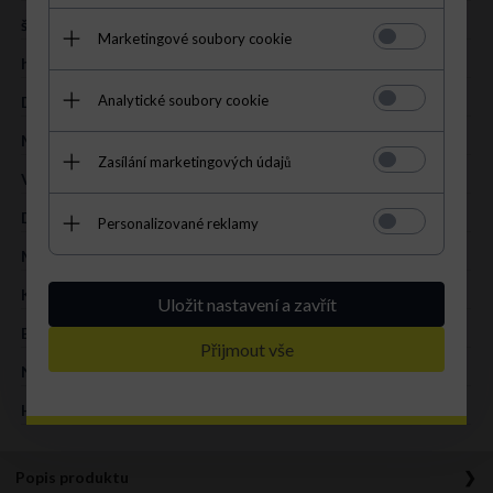
šířka (cm):
45 cm
Marketingové soubory cookie
hloubka (cm):
18 cm
Analytické soubory cookie
Délka uší (cm):
50 cm
Mieści A4:
V
Zasílání marketingových údajů
VZOR:
zvířecí vzor
DRUH:
shopper bag
Personalizované reklamy
MATERIÁL:
přírodní kůže – zvířecí motiv
KOLOR:
červená
Uložit nastavení a zavřít
BARVA KOVÁNÍ:
stříbrná
Přijmout vše
NA VNĚJŠÍ STRANĚ:
1 etui
HLAVNÍ ZAPÍNÁNÍ:
magnet
Popis produktu