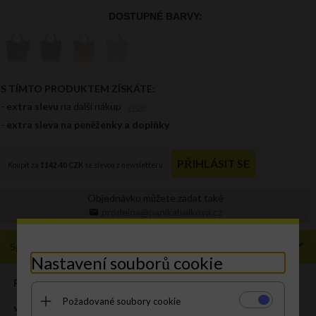
Objednávku můžete zadat také
prodejna@panikabelkova.cz
Specifikace
Nastavení souborů cookie
ROZMĚR:
XL
Požadované soubory cookie
výška (cm):
38 cm