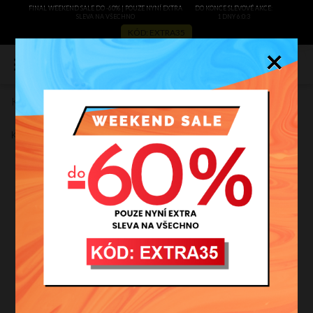
FINAL WEEKEND SALE DO -60% | POUZE NYNÍ EXTRA
DO KONCE SLEVOVÉ AKCE:
SLEVA NA VŠECHNO
1 DNY 6:0:2
KÓD: EXTRA35
×
0
Kožené kabelka shopper bag Genuine Leather červená 777
Zobrazit recenze
Kód výrobce:
777cze