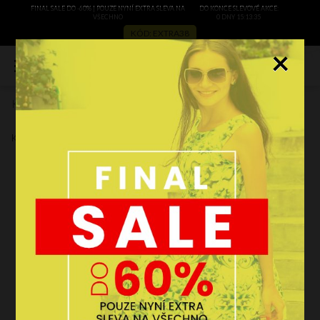
FINAL SALE DO -60% | POUZE NYNÍ EXTRA SLEVA NA
DO KONCE SLEVOVÉ AKCE:
VŠECHNO
0 DNY 15:13:35
KÓD: EXTRA38
×
0
Kožené kabelka shopper bag Vera Pelle černá 8502
Zobrazit recenze
Kód výrobce:
8502cz