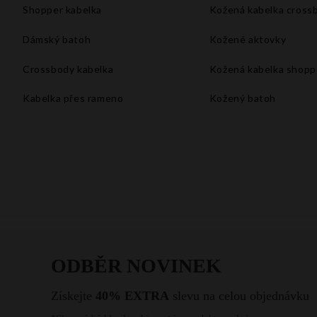
Shopper kabelka
Kožená kabelka cross
Dámský batoh
Kožené aktovky
Crossbody kabelka
Kožená kabelka shopp
Kabelka přes rameno
Kožený batoh
Velké kabelky xxl
Kabelka do ruky
Kabelka na rameno
Bílá kabelka
Malá kabelka přes rameno
Kabelka listonoška
Vintage kabelka