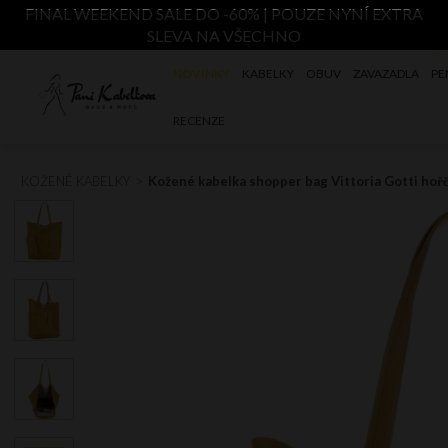
FINAL WEEKEND SALE DO -60% | POUZE NYNÍ EXTRA
SLEVA NA VŠECHNO
NOVINKY
KABELKY
OBUV
ZAVAZADLA
PE
RECENZE
KOŽENÉ KABELKY
Kožené kabelka shopper bag Vittoria Gotti hoř