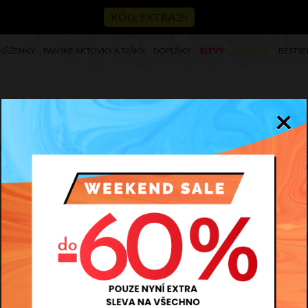
KÓD: EXTRA35
NĚŽENKY
PÁNSKÉ AKTOVKY A TAŠKY
DOPLŇKY
SLEVY
NADÍLKA
BESTSE
×
čicová V775
Ko
ho
Kód
2