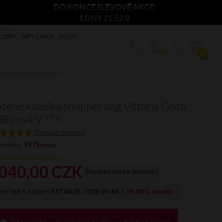
DO KONCE SLEVOVÉ AKCE:
1 DNY 21:52:7
LLERY
GIFT CARDS
BLOG
0
žené kabelka shopper bag Vittoria Gotti
řčicová V775
Zobrazit recenze
 výrobce:
V775musz
040,
00
CZK
Produkt není k dispozici