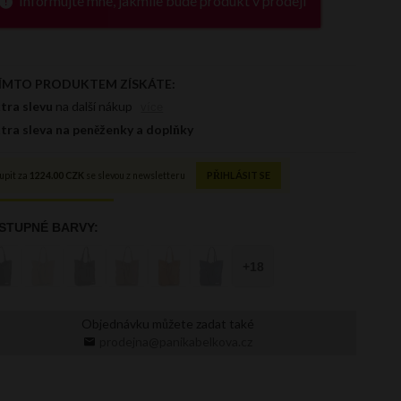
Informujte mne, jakmile bude produkt v prodeji
Objednávku můžete zadat také
prodejna@panikabelkova.cz