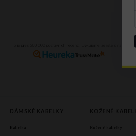
To je přes 500 000 pozitivních recenzí. Děkujeme, že jste s námi.
DÁMSKÉ KABELKY
KOŽENÉ KABEL
Kabelka
Kožené kabelky