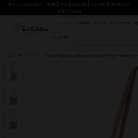
FINAL SALE DO -60% | POUZE NYNÍ EXTRA SLEVA NA
VŠECHNO
NOVINKY
KABELKY
OBUV
ZAVAZADLA
PE
RECENZE
KOŽENÉ KABELKY
Kožené kabelka listonoška Genuine Leather ze