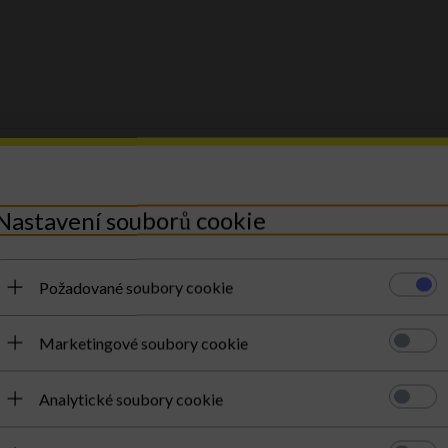
DRUH:
listonoška
MATERIÁL:
přírodní kůže
Nastavení souborů cookie
KOLOR:
zemitá
NA VNĚJŠÍ STRANĚ:
1 kaps
Požadované soubory cookie
UVNITŘ:
1 kapsa se zapínán
Marketingové soubory cookie
HLAVNÍ ZAPÍNÁNÍ:
otočné
NASTAVITELNÁ DÉLKA**:
Analytické soubory cookie
** Nastavení se týká pásku nebo r