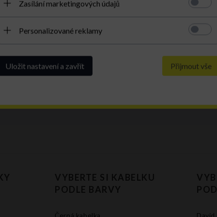
Zasílání marketingových údajů
Personalizované reklamy
Uložit nastavení a zavřít
Přijmout vše
KY
VYBERTE SI KABELKU
VYB
PODLE BARVY
POD
Černá kabelka
David