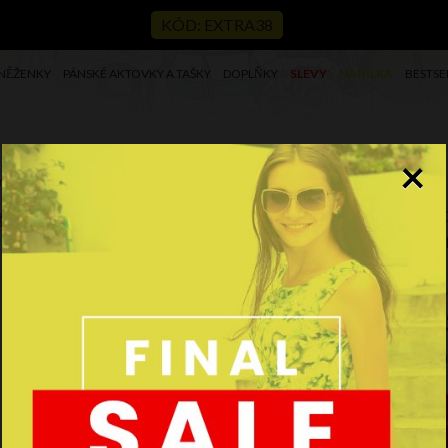
KÓD: EXTRA38
NĚŽENKY
PÁNSKÉ AKTOVKY A TAŠKY
DOPLŇKY
SLEVY
NADÍLKA
BESTSE
×
mitá 14
Ko
ze
Kód
1