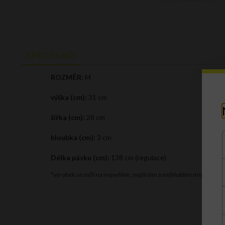
SPECIFIKACE
ROZMĚR:
M
výška (cm):
31 cm
šířka (cm):
28 cm
hloubka (cm):
3 cm
Délka pásku (cm):
138 cm (regulace)
*výrobek se měří na nejvyšším, nejširším a nejhlubším místě