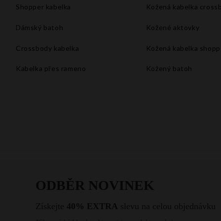
Shopper kabelka
Kožená kabelka cross
Dámský batoh
Kožené aktovky
Crossbody kabelka
Kožená kabelka shopp
Kabelka přes rameno
Kožený batoh
Velké kabelky xxl
Kabelka do ruky
Kabelka na rameno
Bílá kabelka
Malá kabelka přes rameno
Kabelka listonoška
Vintage kabelka