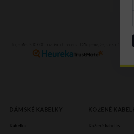
To je přes 500 000 pozitivních recenzí. Děkujeme, že jste s námi.
DÁMSKÉ KABELKY
KOŽENÉ KABEL
Kabelka
Kožené kabelky