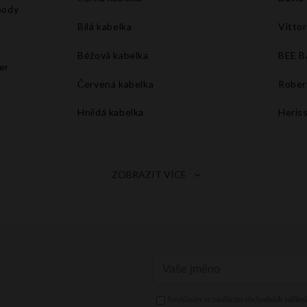
body
Bílá kabelka
Vittor
Béžová kabelka
BEE 
er
Červená kabelka
Rober
Hnědá kabelka
Heris
Tmavě modrá kabelka
Šedá kabelka
ZOBRAZIT VÍCE
Oranžová kabelka
Fuchsiová kabelka
Žlutá kabelka
Růžová kabelka