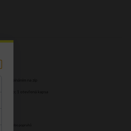
a se zapínáním na zip
ím na zip; 1 otevřená kapsa
ano
ukojetí nebo popruhů