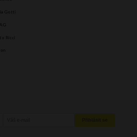
ia Gotti
BAG
to Ricci
son