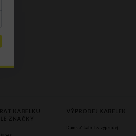
RAT KABELKU
VÝPRODEJ KABELEK
LE ZNAČKY
Dámské kabelky výprodej
 Jones