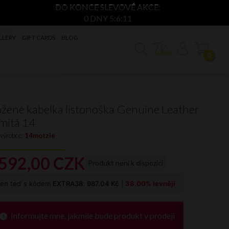
DO KONCE SLEVOVÉ AKCE:
0 DNY 5:6:10
LLERY
GIFT CARDS
BLOG
0
žené kabelka listonoška Genuine Leather
mitá 14
 výrobce:
14motzie
592,
00
CZK
Produkt není k dispozici
Informujte mne, jakmile bude produkt v prodeji