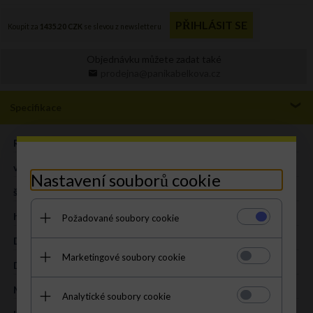
Objednávku můžete zadat také
prodejna@panikabelkova.cz
Specifikace
ROZMĚR:
M
výška (cm):
23 cm
Nastavení souborů cookie
šířka (cm):
30cm
hloubka (cm):
7 cm
Požadované soubory cookie
Délka pásku (cm):
128 cm (regulace)
Marketingové soubory cookie
DRUH:
listonoška
MATERIÁL:
přírodní kůže – měkká
Analytické soubory cookie