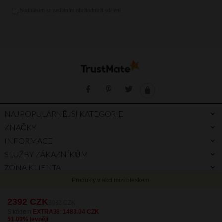
Zlatá kabelka
Stříbrná kabelka
Fialová kabelka
NAJPOPULÁRNĚJŠÍ KATEGORIE
ZNAČKY
INFORMACE
SLUŽBY ZÁKAZNÍKŮM
ZÓNA KLIENTA
PROČ PRÁVĚ MY
PRŮVODCE