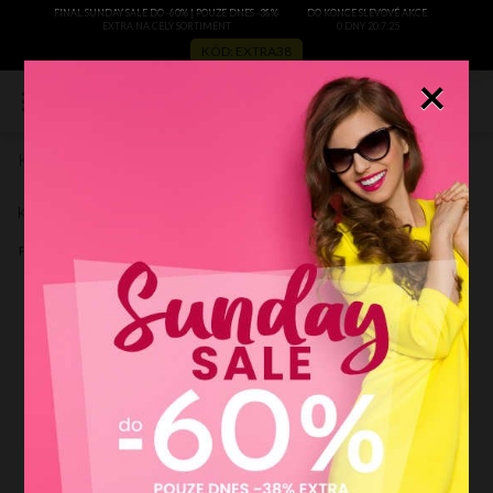
FINAL SUNDAY SALE DO -60% | POUZE DNES -38%
DO KONCE SLEVOVÉ AKCE:
EXTRA NA CELÝ SORTIMENT
0 DNY 20:7:24
KÓD: EXTRA38
×
0
Kožené kabelka listonoška Genuine Leather A3
Zobrazit recenze
Kód výrobce:
A3motru