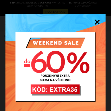
FINAL WEEKEND SALE DO -60% | POUZE NYNÍ EXTRA
DO KONCE SLEVOVÉ AKCE:
SLEVA NA VŠECHNO
0 DNY 20:12:18
KÓD: EXTRA35
×
0
Kožené kabelka shopper bag Vera Pelle stříbrná 1356
Kód výrobce:
1356
BESTSELLER