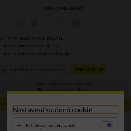
Objednávku můžete zadat také
prodejna@panikabelkova.cz
Specifikace
Nastavení souborů cookie
ROZMĚR:
XL
Požadované soubory cookie
výška (cm):
39 cm