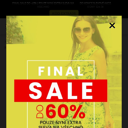
FINAL SALE DO -60% | POUZE NYNÍ EXTRA SLEVA NA
DO KONCE SLEVOVÉ AKCE:
VŠECHNO
0 DNY 12:6:36
KÓD: EXTRA38
×
0
Kožené kabelka shopper bag Vera Pelle malinová 205454
Kód výrobce:
205454ma