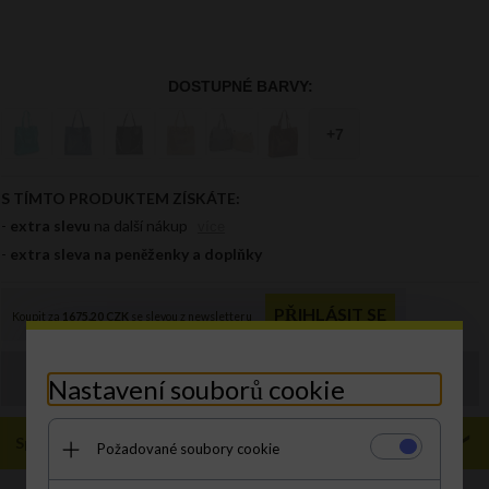
Objednávku můžete zadat také
Nastavení souborů cookie
prodejna@panikabelkova.cz
Specifikace
Požadované soubory cookie