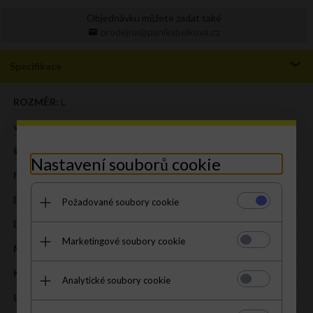
Objednávku můžete zadat také
prodejna@panikabelkova.cz
Specifikace
ROZMĚR:
L
výška (cm):
23 cm
šířka (cm):
30 cm
Nastavení souborů cookie
hloubka (cm):
10 cm
Délka pásku (cm):
100
Požadované soubory cookie
DRUH:
listonoška
Marketingové soubory cookie
MATERIÁL:
přírodní kůže – lícová
KOLOR:
hnědá
Analytické soubory cookie
UVNITŘ:
1 kapsa se zapínáním na zip