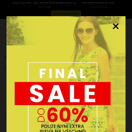
FINAL SALE DO -60% | POUZE NYNÍ EXTRA SLEVA NA
DO KONCE SLEVOVÉ AKCE:
VŠECHNO
0 DNY 20:15:27
KÓD: EXTRA38
×
0
Kožené kabelka listonoška Vera Pelle hnědá 810
Zobrazit recenze
Kód výrobce:
810br