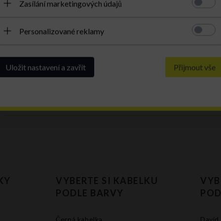
Zasílání marketingových údajů
Personalizované reklamy
Velmi kvalitní výrobek
Uložit nastavení a zavřít
Přijmout vše
Doporučuji
Taška je velmi pěkná a krásně voní kůží. Celá 
KY
VYBERTE SI KABELKU
VYB
PODLE BARVY
POD
Černá kabelka
David