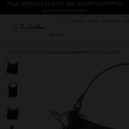
FINAL WEEKEND SALE DO -60% | POUZE NYNÍ EXTRA
SLEVA NA VŠECHNO
NOVINKY
KABELKY
OBUV
ZAVAZADLA
PE
RECENZE
KOŽENÉ KABELKY
Kožené kabelka kufřík Vera Pelle černá 100