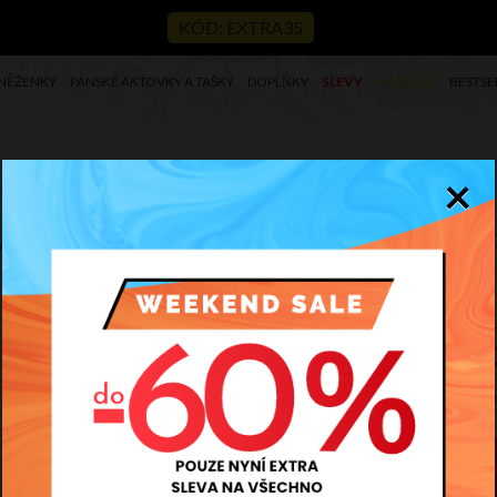
KÓD: EXTRA35
NĚŽENKY
PÁNSKÉ AKTOVKY A TAŠKY
DOPLŇKY
SLEVY
NADÍLKA
BESTSE
×
Ko
BESTSELLER
Kód
2