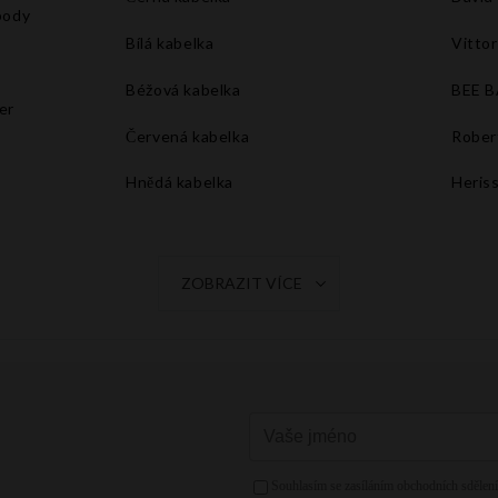
body
Bílá kabelka
Vittor
Béžová kabelka
BEE 
er
Červená kabelka
Rober
Hnědá kabelka
Heris
Tmavě modrá kabelka
Šedá kabelka
ZOBRAZIT VÍCE
Oranžová kabelka
Fuchsiová kabelka
Žlutá kabelka
Růžová kabelka