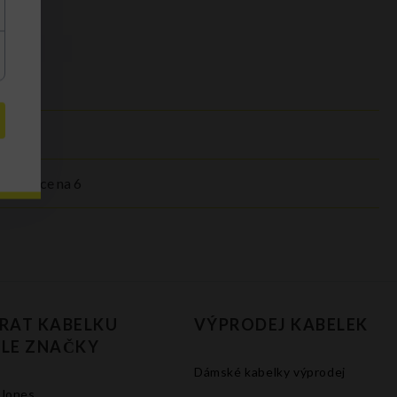
transakce na 6
RAT KABELKU
VÝPRODEJ KABELEK
LE ZNAČKY
Dámské kabelky výprodej
 Jones