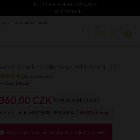
DO KONCE SLEVOVÉ AKCE:
1 DNY 13:18:16
LLERY
GIFT CARDS
BLOG
0
žené kabelka kufřík Vera Pelle černá 100
Zobrazit recenze
 výrobce:
100cza
360,
00
CZK
Produkt není k dispozici
Informujte mne, jakmile bude produkt v prodeji