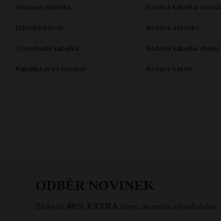
Shopper kabelka
Kožená kabelka cross
Dámský batoh
Kožené aktovky
Crossbody kabelka
Kožená kabelka shopp
Kabelka přes rameno
Kožený batoh
Velké kabelky xxl
Kabelka do ruky
Kabelka na rameno
Bílá kabelka
Malá kabelka přes rameno
Kabelka listonoška
Vintage kabelka