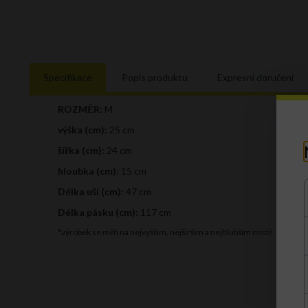
Specifikace
Popis produktu
Expresní doručení
ROZMĚR:
M
výška (cm):
25 cm
šířka (cm):
24 cm
hloubka (cm):
15 cm
Délka uší (cm):
47 cm
Délka pásku (cm):
117 cm
*výrobek se měří na nejvyšším, nejširším a nejhlubším místě