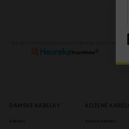
To je přes 500 000 pozitivních recenzí. Děkujeme, že jste s námi.
DÁMSKÉ KABELKY
KOŽENÉ KABEL
Kabelka
Kožené kabelky