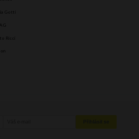
ia Gotti
BAG
to Ricci
son