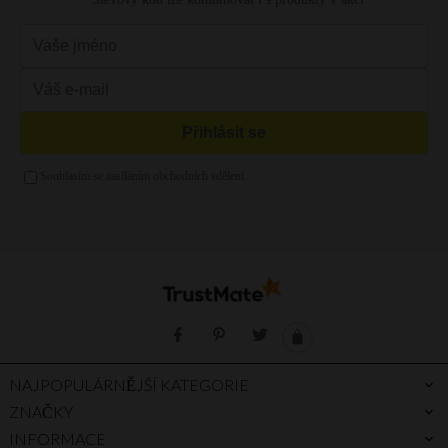
Vintage kabelka
Žlutá kabelka
Kabelka s řetízkem
Růžová kabelka
Večerní kabelky
Mátová kabelka
Kabelka vak
Zelená kabelka
Kabelka a4
Zlatá kabelka
Stříbrná kabelka
Fialová kabelka
NAJPOPULÁRNĚJŠÍ KATEGORIE
ZNAČKY
INFORMACE