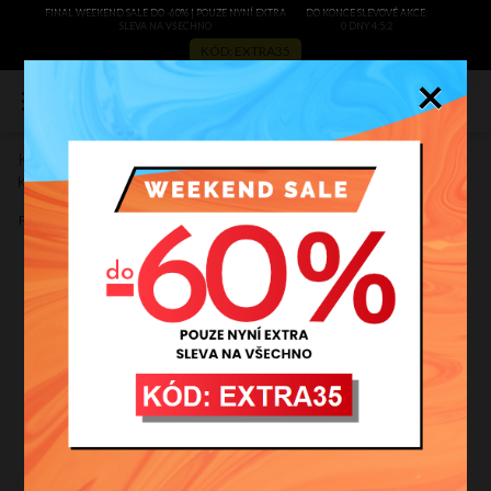
FINAL WEEKEND SALE DO -60% | POUZE NYNÍ EXTRA
DO KONCE SLEVOVÉ AKCE:
SLEVA NA VŠECHNO
0 DNY 4:5:1
KÓD: EXTRA35
×
0
Kožené kabelka listonoška Genuine Leather tmavě modrá A3
Kód výrobce:
A3gr