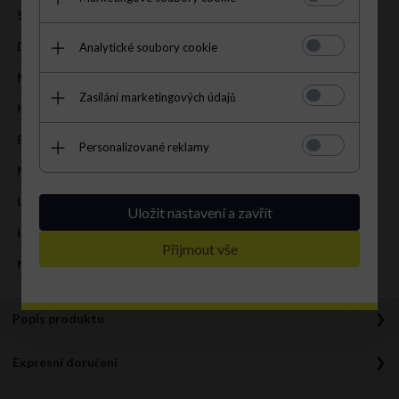
STYL:
casual
DRUH:
listonoška
Analytické soubory cookie
MATERIÁL:
přírodní kůže – měkká
Zasílání marketingových údajů
KOLOR:
tmavě modrá
BARVA KOVÁNÍ:
stříbrná
Personalizované reklamy
NA VNĚJŠÍ STRANĚ:
1 kapsa se zapínáním na zip
UVNITŘ:
2 kapsa se zapínáním na zip
Uložit nastavení a zavřít
HLAVNÍ ZAPÍNÁNÍ:
zip
Přijmout vše
NASTAVITELNÁ DÉLKA**:
ano
Popis produktu
Krásná kabelka listonoška z telecí kůže. Jednoduchá, současně však
Expresní doručení
také vlmi elegantní a ženská. Stylová a designerská. Vyrobena z
nejkvalitnější přírodní kůže. Zajímavý tvar (dno ve tvaru polokruhu).
Doprava zdarma od 1200 Kč