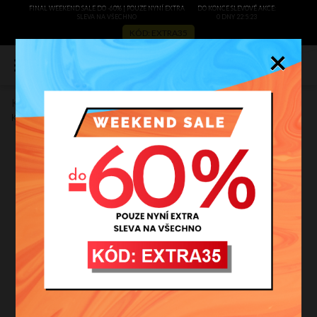
FINAL WEEKEND SALE DO -60% | POUZE NYNÍ EXTRA
DO KONCE SLEVOVÉ AKCE:
SLEVA NA VŠECHNO
0 DNY 22:5:23
KÓD: EXTRA35
×
0
Kožené kabelka univerzální Vera Pelle černá 111
Kód výrobce:
111cza