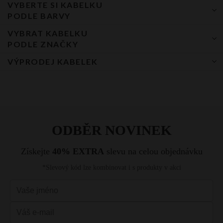
VYBERTE SI KABELKU
Shopper kabelka
Kožené kabelky
kieszonka zapinana na suwak. Uniwersalny, praktyczny model,
Při nákupu nad
PODLE BARVY
bankovní
platba při
odpowiedni na co dzień i na wyjątkowe okazje. Torba funkcjonalna,
1200 CZK
Dámský batoh
Kožená kabelka crossbody
převod
příjmu
praktyczna i pojemna. Torba starannie uszyta i wykończona z
(bankovní převod +
VYBRAT KABELKU
Černá kabelka
dobírka)
dbałością o najdrobniejszy szczegół. Model dla kobiet ceniących
Crossbody kabelka
Kožené aktovky
PODLE ZNAČKY
wysoką jakość, styl i klasę.
79 CZK
119 CZK
0 CZK
DPD Pickup
Bílá kabelka
Kabelka přes rameno
Kožená kabelka shopper
VÝPRODEJ KABELEK
David Jones
119 CZK
135 CZK
0 CZK
Kurýr DPD
Béžová kabelka
Velké kabelky xxl
Kožený batoh
119 CZK
135 CZK
0 CZK
Vittoria Gotti
Kurýr PPL
Dámské kabelky výprodej
Červená kabelka
.
Kabelka do ruky
119 CZK
135 CZK
0 CZK
Balík na poštu
BEE BAG
Klasická kabelka z usně, která je vhodná na každodenní nošení.
Hnědá kabelka
Kabelka na rameno
Jednoduchý design v kombinaci s vysokou kvalitou z ní vytvořil
119 CZK
135 CZK
0 CZK
Česká pošta
Roberto Ricci
skutečný zázrak! Společnice každé ženy! Černá barva je nadčasovou
Tmavě modrá kabelka
Bílá kabelka
119 CZK
135 CZK
0 CZK
Packeta
volbou.
Herisson
Šedá kabelka
Malá kabelka přes rameno
Packeta na
119 CZK
135 CZK
0 CZK
výdejní místo
Oranžová kabelka
Kabelka listonoška
Fuchsiová kabelka
Vintage kabelka
Žlutá kabelka
Kabelka s řetízkem
Růžová kabelka
Večerní kabelky
Mátová kabelka
Kabelka vak