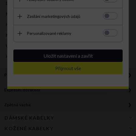
DRUH:
univerzální
MATERIÁL:
přírodní kůže – lícová
Zasílání marketingových údajů
KOLOR:
černá
Personalizované reklamy
NA VNĚJŠÍ STRANĚ:
1 kapsa se zapínáním na zip
UVNITŘ:
1 kapsa se zapínáním na zip
Uložit nastavení a zavřít
HLAVNÍ ZAPÍNÁNÍ:
zip; magnet
Přijmout vše
Popis produktu
.
Expresní doručení
Klasyczna torebka damska firmy VERA PELLE. Wygodna i poręczna.
Wykonana ze skóry naturalnej. Skóra bardzo dobra gatunkowo,
Doprava zdarma od 1200 Kč
gruba i wytrzymała, gładka z delikatnym połyskiem. Prosty kształt i
Zpětná vazba
Platí pro všechny způsoby doručení, včetně dobírky
design. Torba posiada dwie bardzo długie uniwersalne rączki,
To je přes 500 000 pozitivních recenzí. Děkujeme, že jste s námi.
umożliwiające swobodne noszenie jej na ramieniu. Torba posiada
DÁMSKÉ KABELKY
Expresní doručení
dwie oddzielne niezależne komory zapinane na zamek błyskawiczny.
v 24h od obdržení zálohy
Dodatkowo torebka posiada klapkę ze skóry naturalnej zapinaną na
KOŽENÉ KABELKY
Kabelka
magnez. W środku wykończona podszewką. W jednej komorze