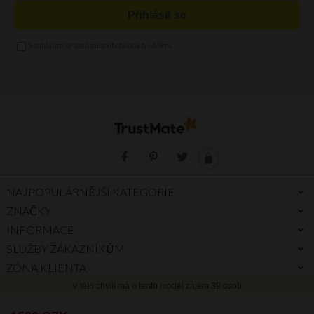
Zelená kabelka
Kabelka a4
Zlatá kabelka
Stříbrná kabelka
Fialová kabelka
NAJPOPULÁRNĚJŠÍ KATEGORIE
ZNAČKY
INFORMACE
SLUŽBY ZÁKAZNÍKŮM
ZÓNA KLIENTA
PROČ PRÁVĚ MY
PRŮVODCE