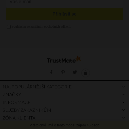
Mátová kabelka
Kabelka vak
Zelená kabelka
Kabelka a4
Zlatá kabelka
Stříbrná kabelka
Fialová kabelka
NAJPOPULÁRNĚJŠÍ KATEGORIE
ZNAČKY
INFORMACE
SLUŽBY ZÁKAZNÍKŮM
ZÓNA KLIENTA
PROČ PRÁVĚ MY