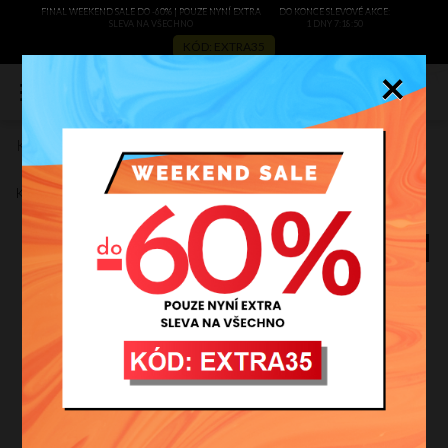
FINAL WEEKEND SALE DO -60% | POUZE NYNÍ EXTRA
DO KONCE SLEVOVÉ AKCE:
SLEVA NA VŠECHNO
1 DNY 7:18:50
KÓD: EXTRA35
×
0
Kožené kabelka univerzální Vera Pelle černá 4A
Zobrazit recenze
Kód výrobce:
4Acza
BESTSELLER