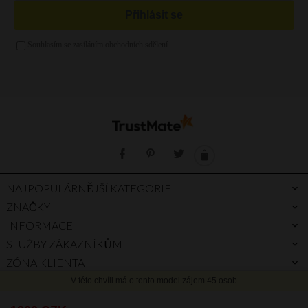
Zelená kabelka
Kabelka a4
Zlatá kabelka
Stříbrná kabelka
Fialová kabelka
NAJPOPULÁRNĚJŠÍ KATEGORIE
ZNAČKY
INFORMACE
SLUŽBY ZÁKAZNÍKŮM
ZÓNA KLIENTA
PROČ PRÁVĚ MY
PRŮVODCE