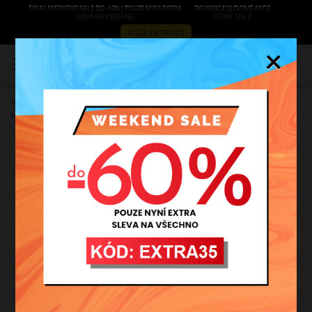
FINAL WEEKEND SALE DO -60% | POUZE NYNÍ EXTRA
DO KONCE SLEVOVÉ AKCE:
SLEVA NA VŠECHNO
0 DNY 11:6:2
KÓD: EXTRA35
×
0
Kožené kabelka shopper bag Genuine Leather zemitá 555
Kód výrobce:
555