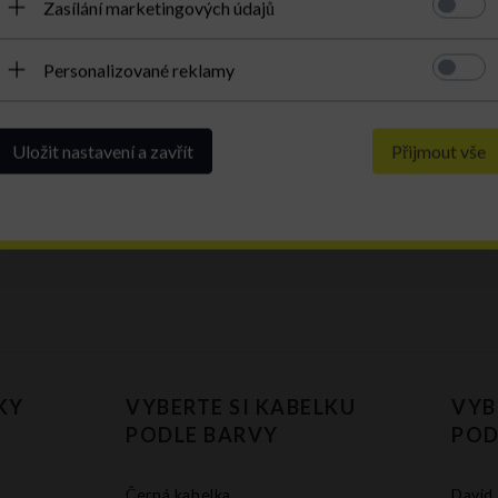
Zasílání marketingových údajů
Personalizované reklamy
Uložit nastavení a zavřít
Přijmout vše
KY
VYBERTE SI KABELKU
VYB
PODLE BARVY
POD
Černá kabelka
David