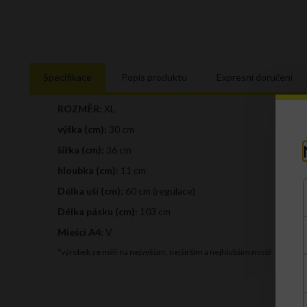
Specifikace
Popis produktu
Expresní doručení
ROZMĚR:
XL
výška (cm):
30 cm
šířka (cm):
36 cm
hloubka (cm):
11 cm
Délka uší (cm):
60 cm (regulace)
Délka pásku (cm):
103 cm
Mieści A4:
V
*výrobek se měří na nejvyšším, nejširším a nejhlubším místě