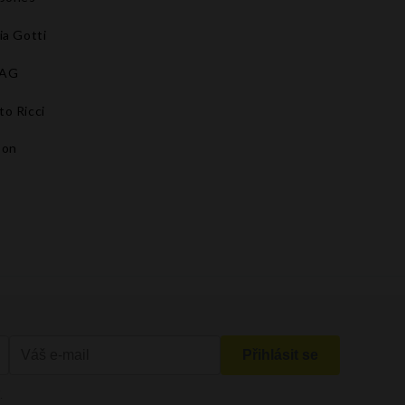
ia Gotti
BAG
to Ricci
son