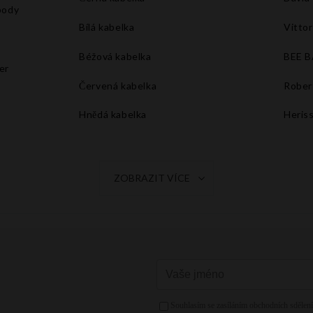
body
Bílá kabelka
Vittor
Béžová kabelka
BEE 
er
Červená kabelka
Rober
Hnědá kabelka
Heris
Tmavě modrá kabelka
Šedá kabelka
ZOBRAZIT VÍCE
Oranžová kabelka
Fuchsiová kabelka
Žlutá kabelka
Růžová kabelka