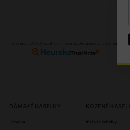
To je přes 500 000 pozitivních recenzí. Děkujeme, že jste s námi.
DÁMSKÉ KABELKY
KOŽENÉ KABEL
Kabelka
Kožené kabelky