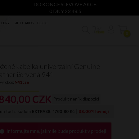
DO KONCE SLEVOVÉ AKCE:
0 DNY 23:48:4
LLERY
GIFT CARDS
BLOG
0
žené kabelka univerzální Genuine
ather červená 941
 výrobce:
941cze
840,
00
CZK
Produkt není k dispozici
Informujte mne, jakmile bude produkt v prodeji