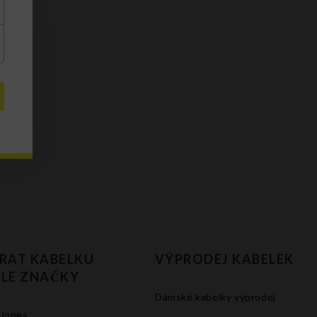
RAT KABELKU
VÝPRODEJ KABELEK
LE ZNAČKY
Dámské kabelky výprodej
 Jones