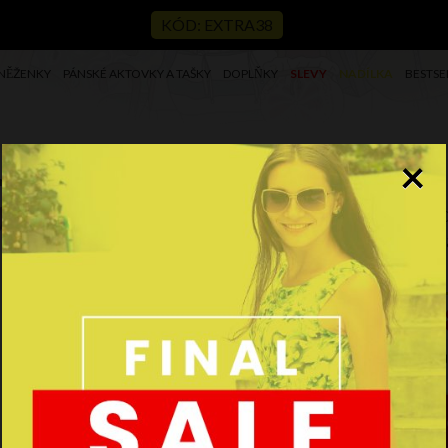
KÓD: EXTRA38
NĚŽENKY
PÁNSKÉ AKTOVKY A TAŠKY
DOPLŇKY
SLEVY
NADÍLKA
BESTSE
×
ervená 941
Ko
Le
Kód
2