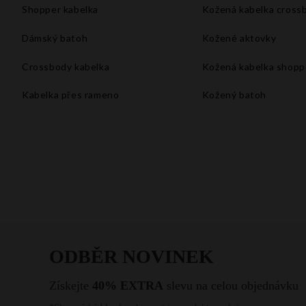
Shopper kabelka
Kožená kabelka cross
Dámský batoh
Kožené aktovky
Crossbody kabelka
Kožená kabelka shopp
Kabelka přes rameno
Kožený batoh
Velké kabelky xxl
Kabelka do ruky
Kabelka na rameno
Bílá kabelka
Malá kabelka přes rameno
Kabelka listonoška
Vintage kabelka