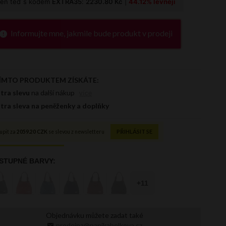
Informujte mne, jakmile bude produkt v prodeji
Objednávku můžete zadat také
prodejna@panikabelkova.cz