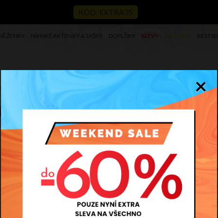
KÓD: EXTRA35
NĚŽENKY
PÁNSKÉ AKTOVKY A TAŠKY
DOPLŇKY
SLEVY
NADÍLKA
BESTSE
×
049
Ko
V
Kód
3
Pr