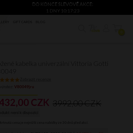
DO KONCE SLEVOVÉ AKCE:
1 DNY 10:17:22
LLERY
GIFT CARDS
BLOG
0
žené kabelka univerzální Vittoria Gotti
80049
Zobrazit recenze
 výrobce:
V80049jru
432,
00
CZK
3992,00 CZK
odukt není k dispozici