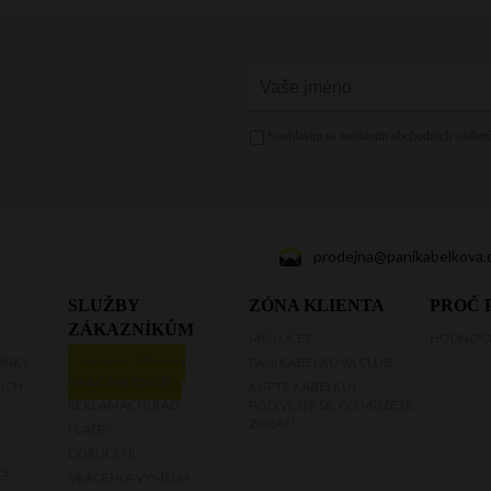
Fuchsiová kabelka
Žlutá kabelka
Růžová kabelka
Mátová kabelka
Zelená kabelka
Zlatá kabelka
prodejna@panikabelkova.
Stříbrná kabelka
SLUŽBY
ZÓNA KLIENTA
PROČ 
ZÁKAZNÍKŮM
MŮJ ÚČET
HODNOCE
Fialová kabelka
ÍNKY
FORMULÁŘ PRO
PANI KABELKOVA CLUB
VRÁCENÍ ZBOŽÍ
ÍCH
KUPTE KABELKU!
REKLAMAČNÍ ŘÁD
PODÍVEJTE SE, CO MŮŽETE
ZÍSKAT!
PLATBY
DORUČENÍ
ES
VRÁCENÍ A VÝMĚNA