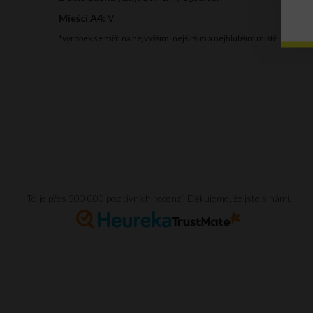
Mieści A4:
V
*výrobek se měří na nejvyšším, nejširším a nejhlubším místě
To je přes 500 000 pozitivních recenzí. Děkujeme, že jste s námi.