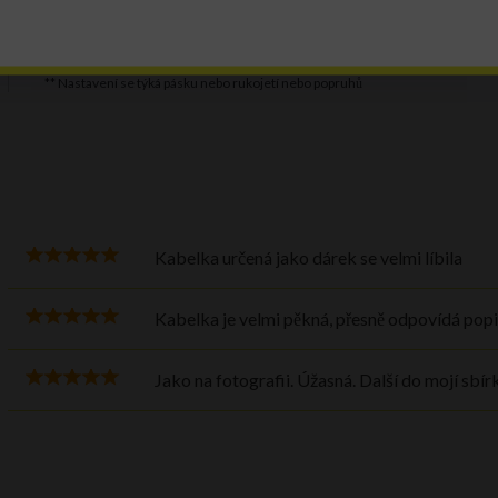
HLAVNÍ ZAPÍNÁNÍ:
magnet
NASTAVITELNÁ DÉLKA**:
ano
** Nastavení se týká pásku nebo rukojetí nebo popruhů
Kabelka určená jako dárek se velmi líbila
Kabelka je velmi pěkná, přesně odpovídá popi
Jako na fotografii. Úžasná. Další do mojí sbírk