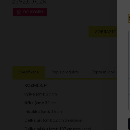
2392,
00
CZK
DO KOŠÍKU
ZOBRAZIT CELOU
Specifikace
Popis produktu
Expresní doručení
ROZMĚR:
M
výška (cm):
29 cm
šířka (cm):
34 cm
hloubka (cm):
16 cm
Délka uší (cm):
52 cm (regulace)
Délka pásku (cm):
107 cm (regulace)