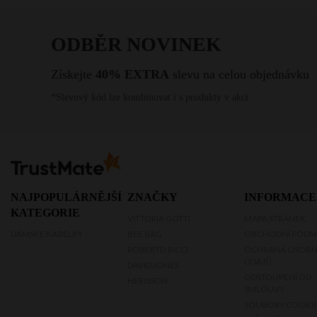
Malá kabelka přes rameno
Kabelka listonoška
Vintage kabelka
Kabelka s řetízkem
Večerní kabelky
Kabelka vak
NAJPOPULÁRNĚJŠÍ
ZNAČKY
INFORMACE
Kabelka a4
KATEGORIE
VITTORIA GOTTI
MAPA STRÁNEK
DÁMSKE KABELKY
BEE BAG
OBCHODNÍ PODM
ROBERTO RICCI
OCHRANA OSOBN
ÚDAJŮ
DAVID JONES
ODSTOUPENÍ OD
HERISSON
SMLOUVY
SOUBORY COOKI