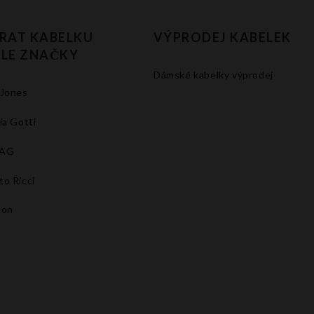
RAT KABELKU
VÝPRODEJ KABELEK
LE ZNAČKY
Dámské kabelky výprodej
 Jones
ia Gotti
BAG
to Ricci
son