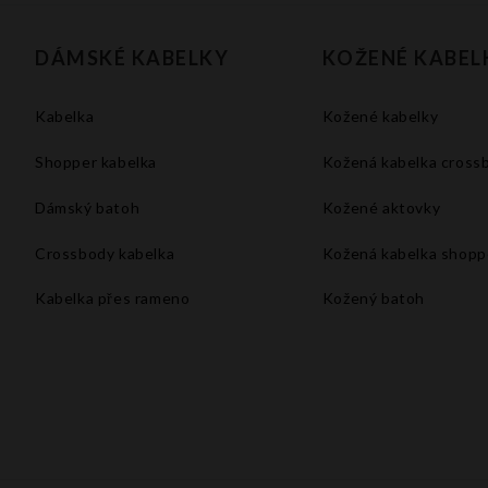
DÁMSKÉ KABELKY
KOŽENÉ KABEL
Kabelka
Kožené kabelky
Shopper kabelka
Kožená kabelka cross
Dámský batoh
Kožené aktovky
Crossbody kabelka
Kožená kabelka shopp
Kabelka přes rameno
Kožený batoh
Velké kabelky xxl
Kabelka do ruky
Kabelka na rameno
Bílá kabelka