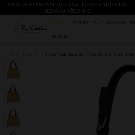
FINAL WEEKEND SALE DO -60% | POUZE NYNÍ EXTRA
SLEVA NA VŠECHNO
NOVINKY
KABELKY
OBUV
ZAVAZADLA
PE
RECENZE
KOŽENÉ KABELKY
Kožené kabelka univerzální Vittoria Gotti V80