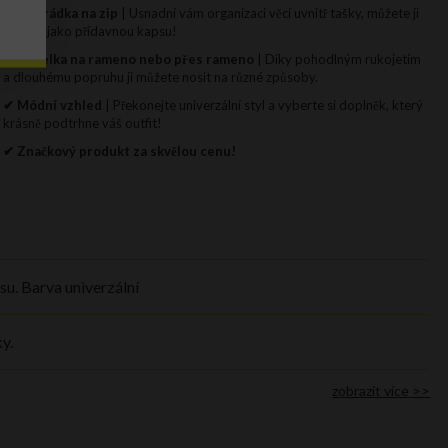
✔ Přihrádka na zip
| Usnadní vám organizaci věcí uvnitř tašky, můžete ji
využít i jako přídavnou kapsu!
✔ Kabelka na rameno nebo přes rameno
| Díky pohodlným rukojetím
a dlouhému popruhu ji můžete nosit na různé způsoby.
✔ Módní vzhled
| Překonejte univerzální styl a vyberte si doplněk, který
krásně podtrhne váš outfit!
✔ Značkový produkt za skvělou cenu!
su. Barva univerzální
y.
zobrazit více >>