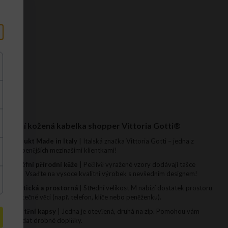
Módní kožená kabelka shopper Vittoria Gotti®
✔ Produkt Made in Italy
| Italská značka Vittoria Gotti – jedna z
nejoblíbenějších mezinašimi klientkami!
✔ Reliéfní přírodní kůže
| Pečlivě vyražené vzory dodávají tašce
kouzlo! Vsaďte na vysoce kvalitní výrobek s nevšedním designem!
✔ Praktická a prostorná
| Střední velikost M nabízí dostatek prostoru
pro užitečné věci (např. telefon, klíče nebo peněženku).
✔ 2 vnitřní kapsy
| Jedna je otevřená, druhá na zip. Pomohou vám
uspořádat drobné doplňky.