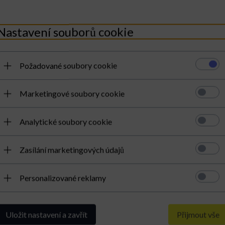
Nastavení souborů cookie
 NABÍDKU
Požadované soubory cookie
Marketingové soubory cookie
Analytické soubory cookie
DRUH:
univerzální
Zasílání marketingových údajů
MATERIÁL:
přírodní kůže – vyrážená
Personalizované reklamy
KOLOR:
jasnoruda
BARVA KOVÁNÍ:
stříbrná
UVNITŘ:
1 kapsa se zapínáním na zip; 1 přihrádka se
Uložit nastavení a zavřít
Přijmout vše
zapínáním na zip