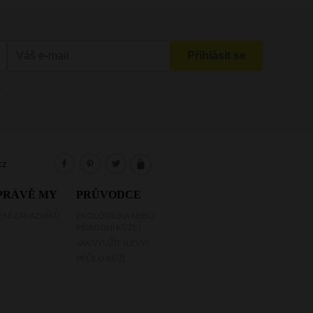
cz
PRÁVĚ MY
PRŮVODCE
NÍ ZÁKAZNÍKŮ
EKOLOGICKÁ NEBO
PŘÍRODNÍ KŮŽE?
JAK VYUŽÍT SLEVY?
PÉČE O KŮŽI