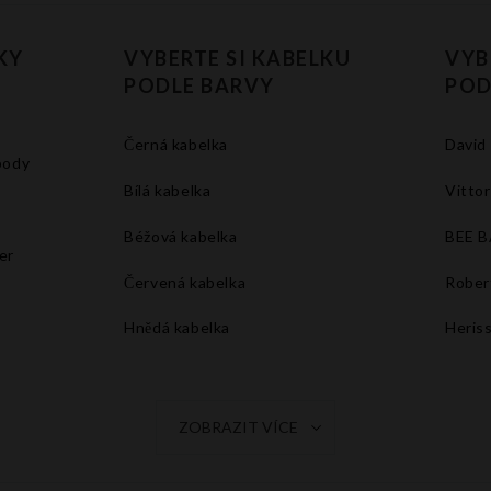
KY
VYBERTE SI KABELKU
VYB
PODLE BARVY
POD
Černá kabelka
David
body
Bílá kabelka
Vittor
Béžová kabelka
BEE 
er
Červená kabelka
Rober
Hnědá kabelka
Heris
Tmavě modrá kabelka
Šedá kabelka
ZOBRAZIT VÍCE
Oranžová kabelka