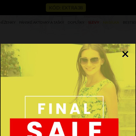
KÓD: EXTRA38
NĚŽENKY
PÁNSKÉ AKTOVKY A TAŠKY
DOPLŇKY
SLEVY
NADÍLKA
BESTSE
×
e zelená V6008
Ko
sv
Kód
7
Pr