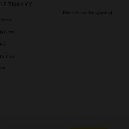
LE ZNAČKY
Dámské kabelky výprodej
 Jones
ia Gotti
BAG
to Ricci
son