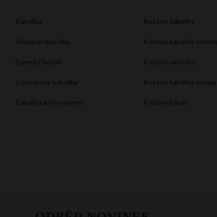
Kabelka
Kožené kabelky
Shopper kabelka
Kožená kabelka cross
Dámský batoh
Kožené aktovky
Crossbody kabelka
Kožená kabelka shopp
Kabelka přes rameno
Kožený batoh
Velké kabelky xxl
Kabelka do ruky
Kabelka na rameno
Bílá kabelka
Malá kabelka přes rameno