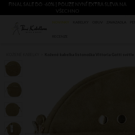
FINAL SALE DO -60% | POUZE NYNÍ EXTRA SLEVA NA
VŠECHNO
NOVINKY
KABELKY
OBUV
ZAVAZADLA
PE
RECENZE
KOŽENÉ KABELKY
Kožené kabelka listonoška Vittoria Gotti světl