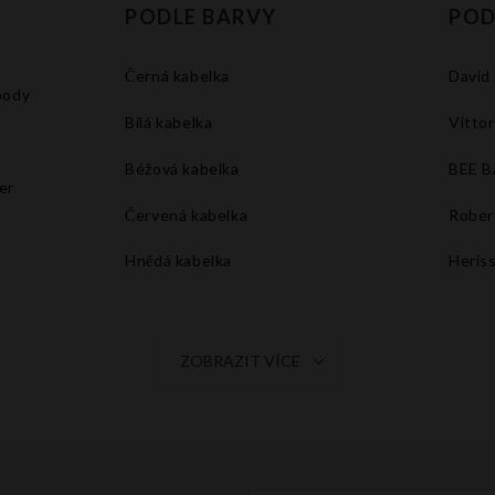
PODLE BARVY
POD
Černá kabelka
David
body
Bílá kabelka
Vittor
Béžová kabelka
BEE 
er
Červená kabelka
Rober
Hnědá kabelka
Heris
Tmavě modrá kabelka
Šedá kabelka
ZOBRAZIT VÍCE
Oranžová kabelka
Fuchsiová kabelka
Žlutá kabelka