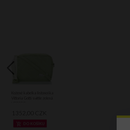
Kožené kabelka listonoška
Vittoria Gotti světle zelená
V3288C
1352,
00
CZK
DO KOŠÍKU