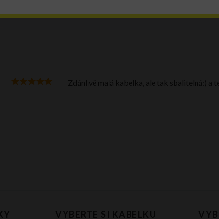
Zdánlivě malá kabelka, ale tak sbalitelná:) a t
KY
VYBERTE SI KABELKU
VYB