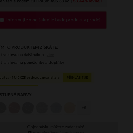
Informujte mne, jakmile bude produkt v prodeji
Objednávku můžete zadat také
prodejna@panikabelkova.cz