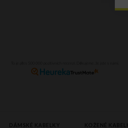
To je přes 500 000 pozitivních recenzí. Děkujeme, že jste s námi.
DÁMSKÉ KABELKY
KOŽENÉ KABEL