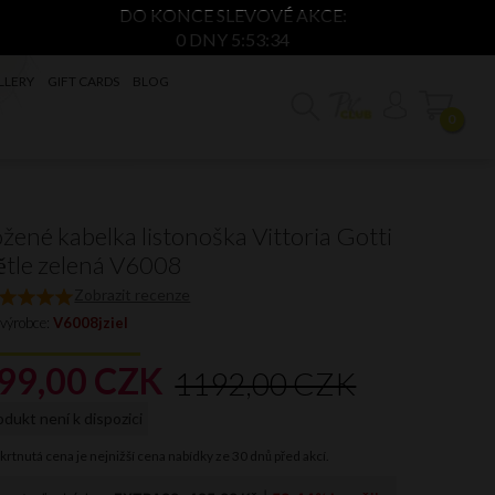
DO KONCE SLEVOVÉ AKCE:
0 DNY 5:53:34
LLERY
GIFT CARDS
BLOG
0
žené kabelka listonoška Vittoria Gotti
ětle zelená V6008
Zobrazit recenze
 výrobce:
V6008jziel
99,
00
CZK
1192,00 CZK
odukt není k dispozici