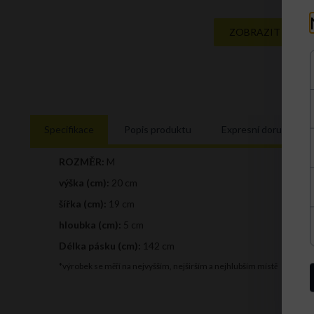
ZOBRAZIT CELOU
Specifikace
Popis produktu
Expresní doručení
ROZMĚR:
M
výška (cm):
20 cm
šířka (cm):
19 cm
hloubka (cm):
5 cm
Délka pásku (cm):
142 cm
*výrobek se měří na nejvyšším, nejširším a nejhlubším místě