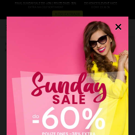
FINAL SUNDAY SALE DO -60% | POUZE DNES -38%
DO KONCE SLEVOVÉ AKCE:
EXTRA NA CELÝ SORTIMENT
0 DNY 15:36:57
KÓD: EXTRA38
×
0
Kožené kabelka listonoška Vera Pelle hnědá 701
Kód výrobce:
701