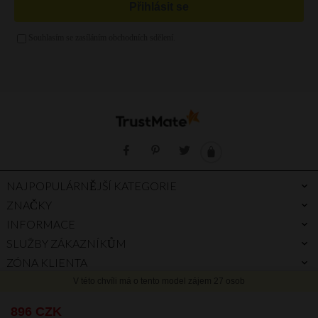
Zelená kabelka
Kabelka a4
Zlatá kabelka
Stříbrná kabelka
Fialová kabelka
NAJPOPULÁRNĚJŠÍ KATEGORIE
ZNAČKY
INFORMACE
SLUŽBY ZÁKAZNÍKŮM
ZÓNA KLIENTA
PROČ PRÁVĚ MY
PRŮVODCE