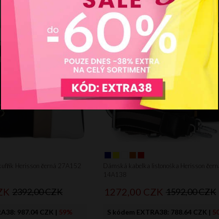
ufřík Herisson černá 27A152
Dámská kabelka listonoška Herisson čern
14A138
ZK
1272,
00
CZK
2392,00 CZK
1592,00 CZK
RA38:
987.04 CZK
|
59%
S kódem EXTRA38:
788.64 CZK
|
5