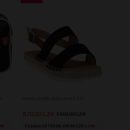
á
dámské sandálky Belluci černá B-570
870,
00
CZK
1160,00 CZK
0%
S kódem EXTRA38:
539.40 CZK
|
54%