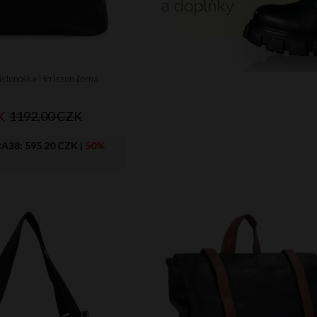
stonoška Herisson černá
K
1192,00 CZK
RA38:
595.20 CZK
|
50%