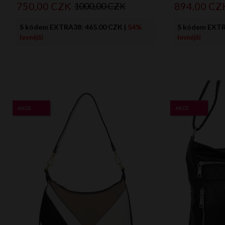
750,
00
CZK
894,
00
CZ
1000,00 CZK
S kódem EXTRA38:
465.00 CZK
|
54%
S kódem EXT
levnější
levnější
AKCE
AKCE