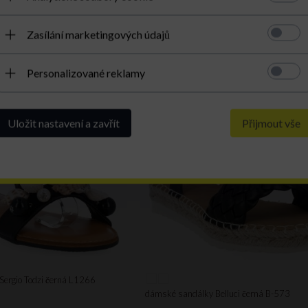
Zasílání marketingových údajů
AKCE
Personalizované reklamy
Uložit nastavení a zavřít
Přijmout vše
ergio Todzi černá L1266
dámské sandálky Belluci černá B-573