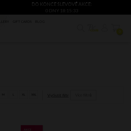
DO KONCE SLEVOVÉ AKCE:
0 DNY 18:15:32
LLERY
GIFT CARDS
BLOG
0
Více filtrů
M
L
XL
XXL
Vyčistit filtr
AKCE