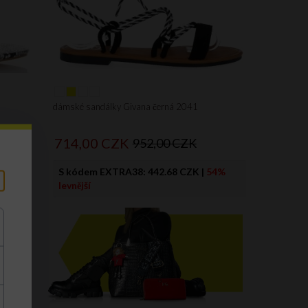
dámské sandálky Givana černá 2041
714,
00
CZK
952,00 CZK
4%
S kódem EXTRA38:
442.68 CZK
|
54%
levnější