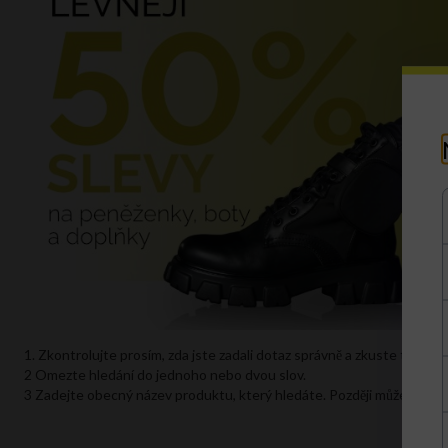
1. Zkontrolujte prosím, zda jste zadali dotaz správně a zkuste to znov
2 Omezte hledání do jednoho nebo dvou slov.
3 Zadejte obecný název produktu, který hledáte. Později můžete výsle