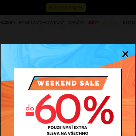
KÓD: EXTRA35
NĚŽENKY
PÁNSKÉ AKTOVKY A TAŠKY
DOPLŇKY
SLEVY
NADÍLKA
BESTSE
×
nvestice na mnoho let!
S
M
L