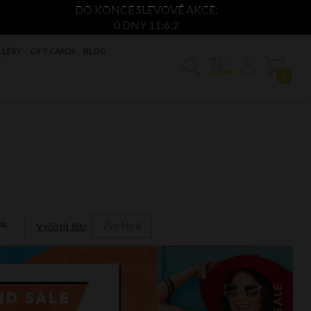
DO KONCE SLEVOVÉ AKCE:
0 DNY 11:6:2
LLERY
GIFT CARDS
BLOG
0
Více filtrů
XL
Vyčistit filtr