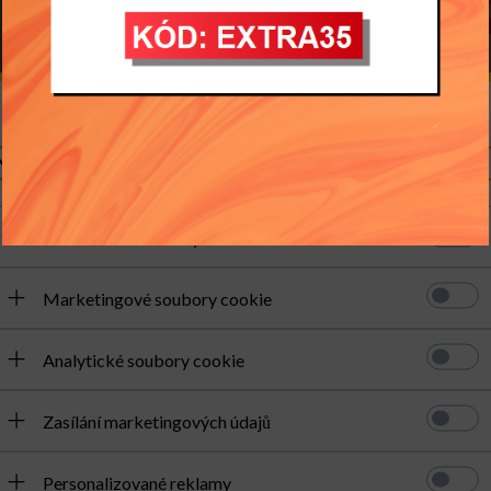
Nastavení souborů cookie
Požadované soubory cookie
Marketingové soubory cookie
Analytické soubory cookie
u.
Zasílání marketingových údajů
dky hledání omezit použitím pokročilých filtrů.
Personalizované reklamy