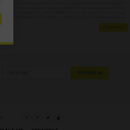
telně estetický. Právě proto je velmi vhodný k výrobě galanterie, především dámských
po doplňku, který budete moci využívat po dlouhý čas a okouzlí výjimečnou kvalitou,
Neváhejte a přesvědčte se sama. PaniKabelkova.cz je tím místem, kde na vás čekají
designem, úžasnou barevností a stylem i perfekcí provedení. Bez ohledu na to, kterou
dat vašemu stylu. Pamatujte si: náš online obchod s kabelkami v sobě dokázal sloučit
Čtěte více...
 vaše očekávání. A nejen to, jedná se také o nadstandardně kvalitní produkty vyrobené
 brašny různých tvarů a velikostí a to všechno za opravdu skvělé ceny. To znamená, že
e kožené kabelky stojí za to se rozhodnout, a to z mnoha důvodů. Za prvé – ručíme za
teriálu, můžete si být jista estetikou a dlouhodobou odolností. Díky těmto vlastnostem
 tvary. Můžete rovněž vybírat z kabelek klasických, ve stónovaných barvách, jako i z
 na nákupy! Celý proces je naprosto jednoduchý a již během pár dní se můžete radovat
cz