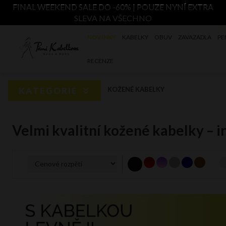
FINAL WEEKEND SALE DO -60% | POUZE NYNÍ EXTRA
SLEVA NA VŠECHNO
NOVINKY
KABELKY
OBUV
ZAVAZADLA
PE
RECENZE
KATEGORIE
KOŽENÉ KABELKY
Velmi kvalitní kožené kabelky – i